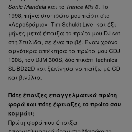
και το
. Το
Sonic Mandala
Trance Mix 6
1998, πήγα στο πρώτο μου πάρτι στο
«Αεροδρόμιο» -Tim Schuldt Live- και έξι
μήνες μετά έπαιξα το πρώτο μου DJ set
στη Στυλίδα, σε ένα πριβέ. Έναν χρόνο
αργότερα απέκτησα τα πρώτα μου CDJ
100S, τον DJM 300S, δύο πικάπ Technics
SL-BD22D και ξεκίνησα να παίζω με CD
και βινύλια.
Πότε έπαιξες επαγγελματικά πρώτη
φορά και πότε έφτιαξες το πρώτο σου
κομμάτι;
Πρώτη φορά που έπαιξα
επαγγελματικά ήταν στο Μαρόκο το