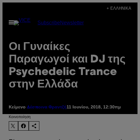
Μετάβαση
+ ΕΛΛΗΝΙΚΆ
στο
Ανοίξτε
Subscribe
Newsletter
περιεχόμενο
το
μενού
Οι Γυναίκες
Παραγωγοί και DJ της
Psychedelic Trance
στην Ελλάδα
Κείμενο
11 Ιουνίου, 2018, 12:30πμ
Δέσποινα Φραντζή
Kοινοποίηση