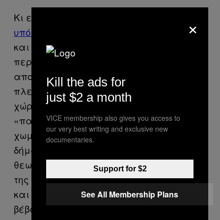
Κι ενώ η Καλαμάτα, όπως και
η
×
υπόλοιπη Ευρώπη
, έχει συμμορφωθεί
και έχει καθιερώσει φιλικά προς το
περιβάλλον συστήματα διαχείρισης
απορριμάτων, με ανακύκλωση ως επί το
Kill the ads for
πλείστον, οι περισσότερες περιοχές στη
just $2 a month
χώρα μας εμμένουν στο
VICE membership also gives you access to
«παλαιολιθικό» σύστημα των
our very best writing and exclusive new
χωματερών. Ο «εξευρωπαϊστής»
documentaries.
δήμαρχος της Καλαμάτας, κ.Νίκας,
θεωρεί ότι οι λόγοι για την ανυποταγή
Support for $2
της Ελλάδας είναι δύο: ασυνεννοησία
και συμφέροντα. «Τα σκουπίδια είναι
See All Membership Plans
βέβαιο
κέρδος που προκύπτει από τα