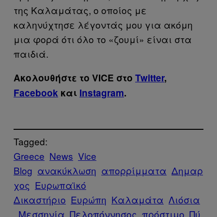
της Καλαμάτας, ο οποίος με
καληνύχτησε λέγοντάς μου για ακόμη
μια φορά ότι όλο το «ζουμί» είναι στα
παιδιά.
Ακολουθήστε το VICE στο
Twitter
,
Facebook
και
Instagram
.
Tagged:
Greece
News
Vice
Blog
ανακύκλωση
απορρίμματα
Δημαρ
χος
Ευρωπαϊκό
Δικαστήριο
Ευρώπη
Καλαμάτα
Λιόσια
Μεσσηνία
Πελοπόννησος
πρόστιμο
Πύ