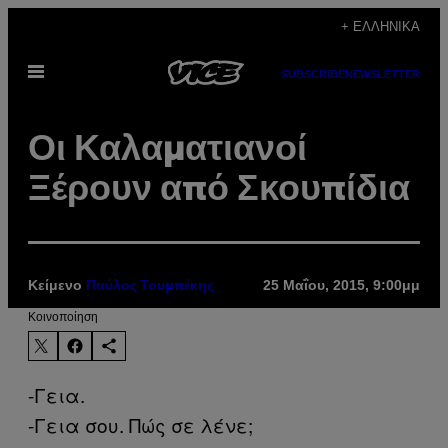
Μετάβαση
+ ΕΛΛΗΝΙΚΆ
στο
Ανοίξτε
περιεχόμενο
SUBSCRIBE
NEWSLETTER
το
μενού
Οι Καλαματιανοί
Ξέρουν από Σκουπίδια
Κείμενο
25 Μαΐου, 2015, 9:00μμ
Παύλος Τουμπέκης
Kοινοποίηση
-Γεια.
-Γεια σου. Πώς σε λένε;