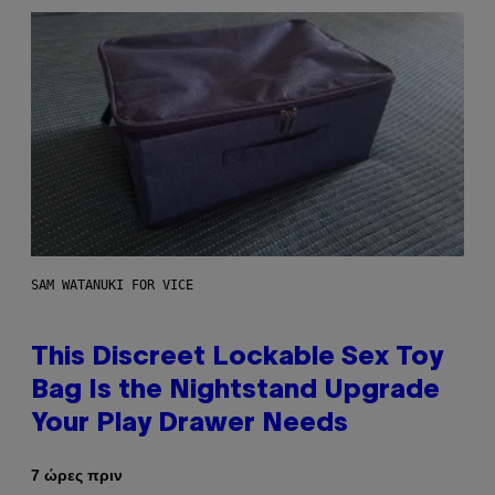
SAM WATANUKI FOR VICE
This Discreet Lockable Sex Toy
Bag Is the Nightstand Upgrade
Your Play Drawer Needs
7 ώρες πριν