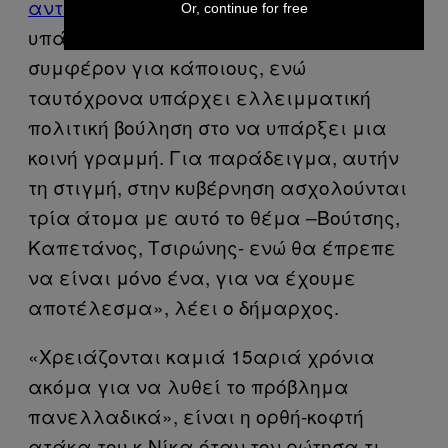
ανταποδοτικά τέλη
. Με λίγα λόγια
Or, continue for free
υπάρχει ξεκάθαρο οικονομικό
συμφέρον για κάποιους, ενώ
ταυτόχρονα υπάρχει ελλειμματική
πολιτική βούληση στο να υπάρξει μια
κοινή γραμμή. Για παράδειγμα, αυτήν
τη στιγμή, στην κυβέρνηση ασχολούνται
τρία άτομα με αυτό το θέμα –Βούτσης,
Καπετάνος, Τσιρώνης- ενώ θα έπρεπε
να είναι μόνο ένα, για να έχουμε
αποτέλεσμα», λέει ο δήμαρχος.
«Χρειάζονται καμιά 15αριά χρόνια
ακόμα για να λυθεί το πρόβλημα
πανελλαδικά», είναι η ορθή-κοφτή
ατάκα του κ.Νίκα όταν τον ρώτησα τι