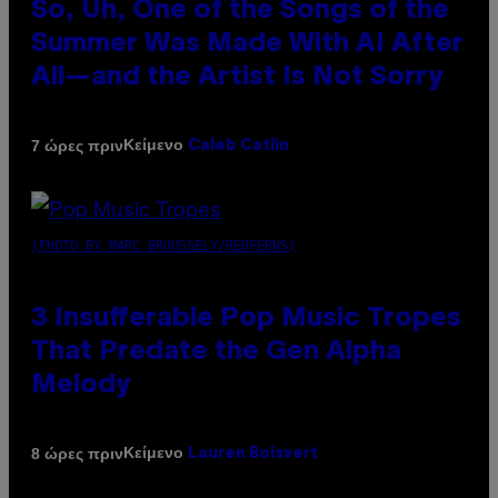
So, Uh, One of the Songs of the
Summer Was Made With AI After
All—and the Artist Is Not Sorry
Κείμενο
7 ώρες πριν
Caleb Catlin
(PHOTO BY MARC BROUSSELY/REDFERNS)
3 Insufferable Pop Music Tropes
That Predate the Gen Alpha
Melody
Κείμενο
8 ώρες πριν
Lauren Boisvert