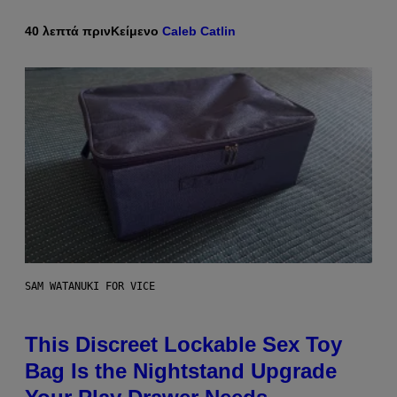
40 λεπτά πριν
Κείμενο
Caleb Catlin
SAM WATANUKI FOR VICE
This Discreet Lockable Sex Toy
Bag Is the Nightstand Upgrade