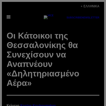
Μετάβαση
+ ΕΛΛΗΝΙΚΆ
στο
Ανοίξτε
περιεχόμενο
SUBSCRIBE
NEWSLETTER
το
μενού
Οι Κάτοικοι της
Θεσσαλονίκης θα
Συνεχίσουν να
Αναπνέουν
«Δηλητηριασμένο
Αέρα​»
Κείμενο
Kostas Koukoumakas