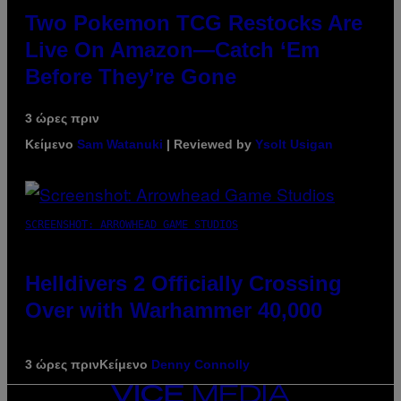
Two Pokemon TCG Restocks Are
Live On Amazon—Catch ‘Em
Before They’re Gone
3 ώρες πριν
Κείμενο
Sam Watanuki
| Reviewed by
Ysolt Usigan
SCREENSHOT: ARROWHEAD GAME STUDIOS
Helldivers 2 Officially Crossing
Over with Warhammer 40,000
3 ώρες πριν
Κείμενο
Denny Connolly
VICE