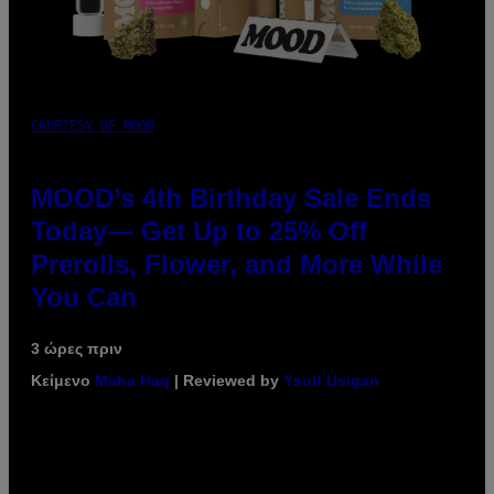
COURTESY OF MOOD
MOOD’s 4th Birthday Sale Ends
Today— Get Up to 25% Off
Prerolls, Flower, and More While
You Can
3 ώρες πριν
Κείμενο
Maha Haq
| Reviewed by
Ysolt Usigan