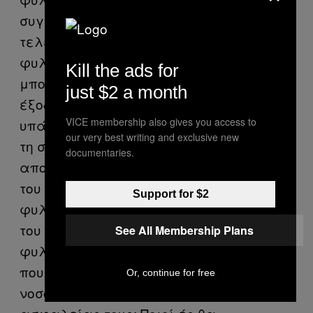
συγκεκριμένη πτέρυγα δεν είναι
τελείως ανεξάρτητη από την υπόλοιπη
φυλακή. Ακόμα και αν υποθέσουμε ότι
Kill the ads for
μπορεί να έχει διαφορετική είσοδο –
just $2 a month
έξοδο για αποκλειστική χρήση–,
VICE membership also gives you access to
υπάρχουν σοβαρά ερωτήματα ως προς
our very best writing and exclusive new
τη στεγανοποίηση χώρου και τον
documentaries.
αποκλεισμό της πιθανότητας μετάδοσης
του ιού στον υπόλοιπο πληθυσμό της
Support for $2
φυλακής, συμπεριλαμβανομένου και
του προσωπικού στις γυναικείες
See All Membership Plans
φυλακές. Ποιό θα είναι το προσωπικό
που θα έρχεται σε επαφή με τους/τις
Or, continue for free
νοσούντες και ποιά θα είναι τα μέτρα