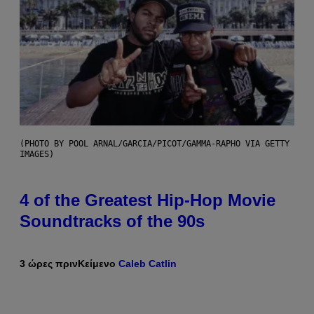
(PHOTO BY POOL ARNAL/GARCIA/PICOT/GAMMA-RAPHO VIA GETTY
IMAGES)
4 of the Greatest Hip-Hop Movie
Soundtracks of the 90s
3 ώρες πριν
Κείμενο
Caleb Catlin