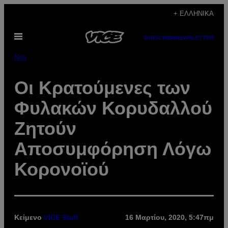
Μετάβαση
+ ΕΛΛΗΝΙΚΆ
στο
Ανοίξτε
περιεχόμενο
SUBSCRIBE
NEWSLETTER
το
μενού
Νέα
Οι Κρατούμενες των
Φυλακών Κορυδαλλού
Ζητούν
Αποσυμφόρηση Λόγω
Κορονοϊού
Κείμενο
VICE Staff
16 Μαρτίου, 2020, 5:47πμ