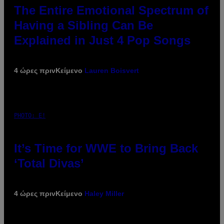
The Entire Emotional Spectrum of
Having a Sibling Can Be
Explained in Just 4 Pop Songs
4 ώρες πριν
Κείμενο
Lauren Boisvert
PHOTO: E!
It’s Time for WWE to Bring Back
‘Total Divas’
4 ώρες πριν
Κείμενο
Haley Miller