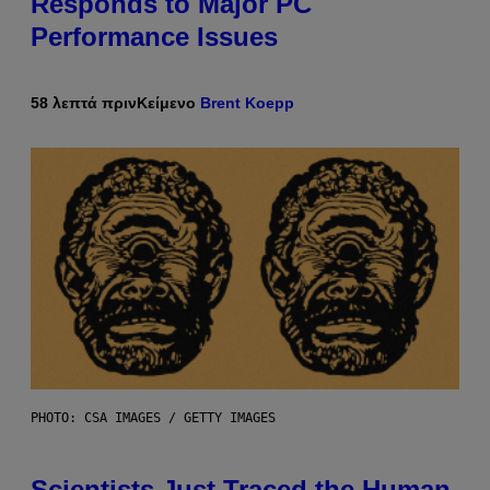
Responds to Major PC
Performance Issues
58 λεπτά πριν
Κείμενο
Brent Koepp
PHOTO: CSA IMAGES / GETTY IMAGES
Scientists Just Traced the Human