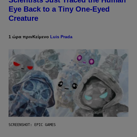
Eye Back to a Tiny One-Eyed
Creature
1 ώρα πριν
Κείμενο
Luis Prada
SCREENSHOT: EPIC GAMES