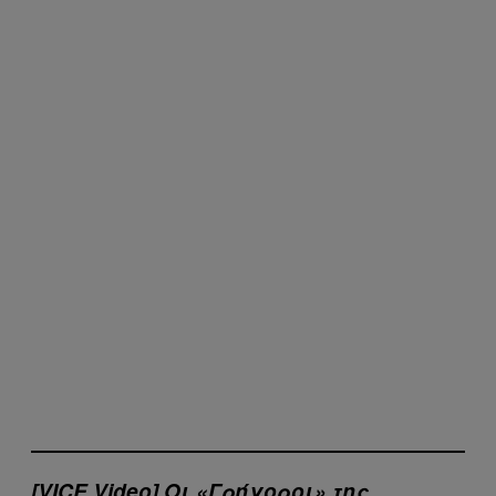
[VICE Video] Οι «Γρήγοροι» της