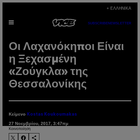
Μετάβαση
+ ΕΛΛΗΝΙΚΆ
στο
Ανοίξτε
περιεχόμενο
SUBSCRIBE
NEWSLETTER
το
μενού
Οι Λαχανόκηποι Είναι
η Ξεχασμένη
«Ζούγκλα» της
Θεσσαλονίκης
Κείμενο
Kostas Koukoumakas
27 Νοεμβρίου, 2017, 3:47πμ
Kοινοποίηση