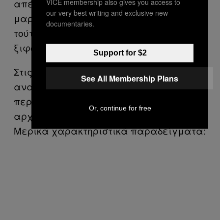
απέσπων τμήματα ειργασμένων
VICE membership also gives you access to
our very best writing and exclusive new
μαρμάρων χρησιμοποιούντες προς
documentaries.
τούτον παν μέσον, συνήθως δε
ξιφολόγχη ή άλλον λίθον».
Support for $2
Στις 160 σελίδες της έκθεσης γίνεται
See All Membership Plans
αναφορά και σε συγκεκριμένα
περιστατικά κλοπής ελληνικών
Or, continue for free
αρχαιοτήτων από όλη την Ελλάδα.
Μερικά χαρακτηριστικά παραδείγματα: