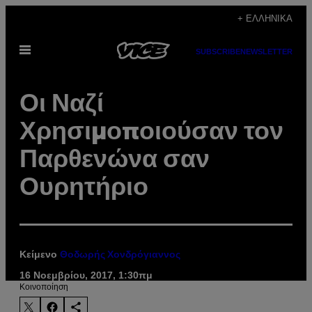
Μετάβαση
+ ΕΛΛΗΝΙΚΆ
στο
Ανοίξτε
περιεχόμενο
SUBSCRIBE
NEWSLETTER
το
μενού
Οι Ναζί
Χρησιμοποιούσαν τον
Παρθενώνα σαν
Ουρητήριο
Κείμενο
Θοδωρής Χονδρόγιαννος
16 Νοεμβρίου, 2017, 1:30πμ
Kοινοποίηση