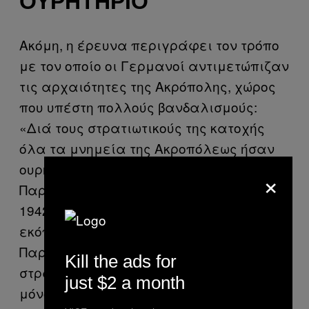
ΟΥΡΗΤΉΡΙΟ
Ακόμη, η έρευνα περιγράφει τον τρόπο
με τον οποίο οι Γερμανοί αντιμετώπιζαν
τις αρχαιότητες της Ακρόπολης, χώρος
που υπέστη πολλούς βανδαλισμούς:
«Διά τους στρατιωτικούς της κατοχής
όλα τα μνημεία της Ακροπόλεως ήσαν
ουρητήρια, κατά προτίμησην δε ο
×
Παρθενών. Τη νύκτα της 27-28 Νοεμβρίου
1942 στρατιωτικός των στρατών κατοχής
εκόπρισεν εις το εσωτερικόν του
Παρθενώνος […] Οι Γερμανοί
Kill the ads for
στρατιώται μεμονωμένος ή καθ’ ομάδας,
just $2 a month
μόνοι των ή και μετ’ αξιωματικών,