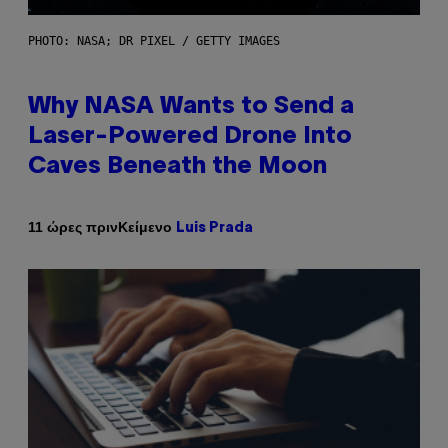
PHOTO: NASA; DR PIXEL / GETTY IMAGES
Why NASA Wants to Send a
Laser-Powered Drone Into
Caves Beneath the Moon
Κείμενο
11 ώρες πριν
Luis Prada