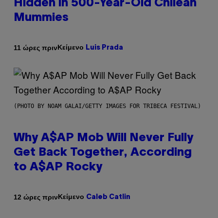
Hidden in 500-Year-Old Chilean
Mummies
Κείμενο
11 ώρες πριν
Luis Prada
(PHOTO BY NOAM GALAI/GETTY IMAGES FOR TRIBECA FESTIVAL)
Why A$AP Mob Will Never Fully
Get Back Together, According
to A$AP Rocky
Κείμενο
12 ώρες πριν
Caleb Catlin