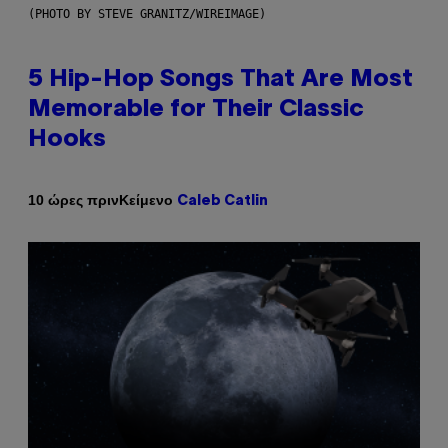
(PHOTO BY STEVE GRANITZ/WIREIMAGE)
5 Hip-Hop Songs That Are Most
Memorable for Their Classic
Hooks
Κείμενο
10 ώρες πριν
Caleb Catlin