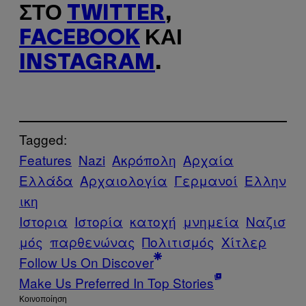
ΣΤΟ
TWITTER
,
FACEBOOK
ΚΑΙ
INSTAGRAM
.
Tagged:
Features
Nazi
Ακρόπολη
Αρχαία
Ελλάδα
Αρχαιολογία
Γερμανοί
Ελλην
ικη
Ιστορια
Ιστορία
κατοχή
μνημεία
Ναζισ
μός
παρθενώνας
Πολιτισμός
Χίτλερ
Follow Us On Discover
Make Us Preferred In Top Stories
Kοινοποίηση