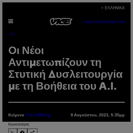
Μετάβαση
+ ΕΛΛΗΝΙΚΆ
στο
Ανοίξτε
περιεχόμενο
SUBSCRIBE
NEWSLETTER
το
μενού
Σεξ
Οι Νέοι
Αντιμετωπίζουν τη
Στυτική Δυσλειτουργία
με τη Βοήθεια του A.I.
Κείμενο
9 Αυγούστου, 2023, 5:35μμ
Clara Wang
Kοινοποίηση