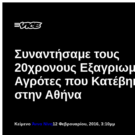
Μετάβαση
στο
περιεχόμενο
Ανοίξτε
το
μενού
Συναντήσαμε τους
20χρονους Εξαγριωμ
Αγρότες που Κατέβη
στην Αθήνα
Κείμενο
Άννα Νίνη
12 Φεβρουαρίου, 2016, 3:10μμ