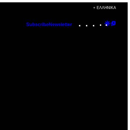
+ ΕΛΛΗΝΙΚΆ
Instagram
TikTok
YouTube
Google
Googl
Subscribe
Newsletter
Discover
Top
Posts