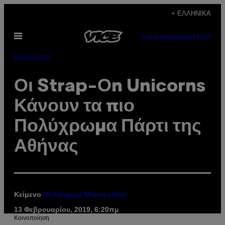
Μετάβαση
+ ΕΛΛΗΝΙΚΆ
στο
Ανοίξτε
περιεχόμενο
SUBSCRIBE
NEWSLETTER
το
μενού
Δικαιώματα
Οι Strap-Οn Unicorns
Κάνουν τα πιο
Πολύχρωμα Πάρτι της
Αθήνας
Κείμενο
Μελπομένη Μαραγκίδου
13 Φεβρουαρίου, 2019, 6:20πμ
Kοινοποίηση