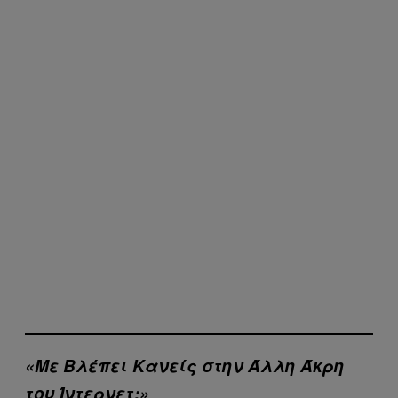
«Με Βλέπει Κανείς στην Άλλη Άκρη
του Ίντερνετ;»