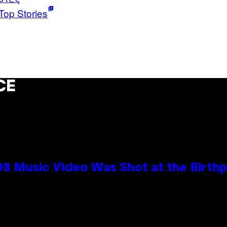
Top Stories
CE
98 Music Video Was Shot at the Birthp