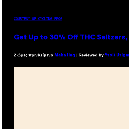
COURTESY OF CYCLING FROG
Get Up to 30% Off THC Seltzers, 
Κείμενο
| Reviewed by
2 ώρες πριν
Maha Haq
Ysolt Usiga