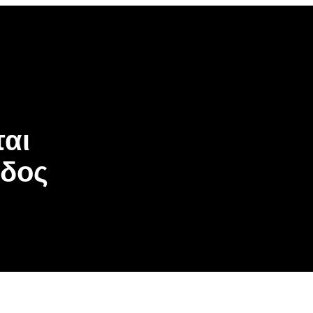
ται
όδος