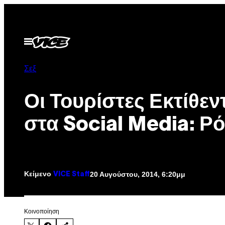
Μετάβαση
στο
περιεχόμενο
Ανοίξτε
το
μενού
Σεξ
Οι Τουρίστες Εκτίθεν
στα Social Media: Ρ
Κείμενο
20 Αυγούστου, 2014, 6:20μμ
VICE Staff
Kοινοποίηση