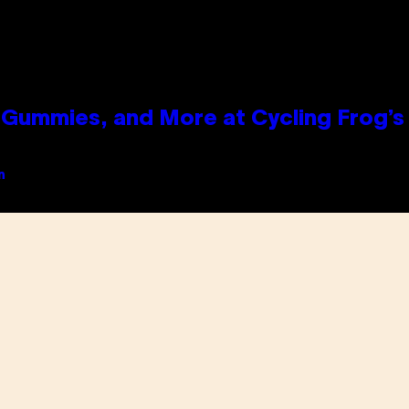
Gummies, and More at Cycling Frog’s 
n