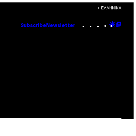
+ ΕΛΛΗΝΙΚΆ
Instagram
TikTok
YouTube
Google
Goog
Subscribe
Newsletter
Discove
Top
Posts