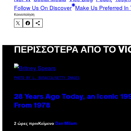
Follow Us On Discover
Make Us Preferred In 
Kοινοποίηση
ΠΕΡΙΣΣΌΤΕΡΑ ΑΠΌ ΤΟ VI
PHOTO BY L. BUSACCA/GETTY IMAGES
28 Years Ago Today, an Iconic 19
From 1978
Κείμενο
2 ώρες πριν
Dan Milam