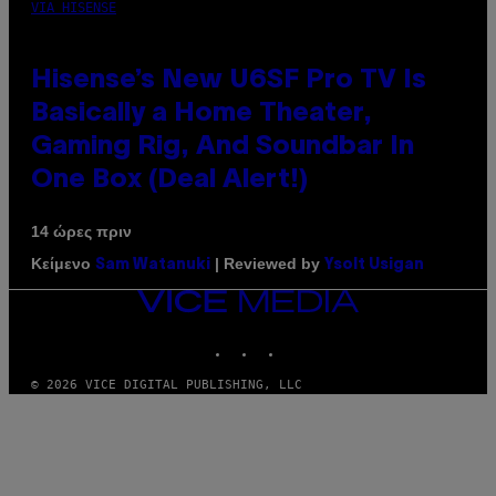
VIA HISENSE
Hisense’s New U6SF Pro TV Is
Basically a Home Theater,
Gaming Rig, And Soundbar In
One Box (Deal Alert!)
14 ώρες πριν
Κείμενο
| Reviewed by
Sam Watanuki
Ysolt Usigan
VICE
MEDIA
INSTAGRAM
TIKTOK
YOUTUBE
© 2026 VICE DIGITAL PUBLISHING, LLC