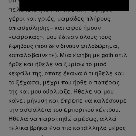
πελατεία ήταν ανάμεικτη –έφηβοι,
γέροι και γριές, μαμάδες πλήρους
απασχόλησης– και αφού ήμουν
«ψάρακας», μου έδιναν όλους τους
έφηβους (που δεν δίνουν φιλοδώρημα,
καταλαβαίνετε). Μια έφηβη με goth στιλ
ήρθε και ήθελε να ξυρίσω το μισό
κεφάλι της, οπότε έκανα ό,τι ήθελε και
το ξέχασα, μέχρι που ήρθε ο πατέρας
της και μου ούρλιαζε. Ήθελε να μου
κάνει μήνυση και έπρεπε να καλέσουμε
την ασφάλεια του εμπορικού κέντρου.
Ήθελα να παραιτηθώ αμέσως, αλλά
τελικά βρήκα ένα πιο κατάλληλο μέρος