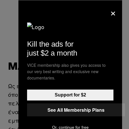
×
Kill the ads for
just $2 a month
MARTHA
VICE membership also gives you access to
our very best writing and exclusive new
documentaries.
Ως stylist μαλλιών, αναλαμβάνεις
όποιον να ‘ναι μέχρι να αποκτήσεις
Support for $2
πελατεία. Άρχισα την καριέρα μου σε
See All Membership Plans
ένα «επώνυμο» κομμωτήριο στο
εμπορικό κέντρο, έχοντας την εντύπωση
ότι θα είχε περισσότερη κίνηση. Η
Or, continue for free