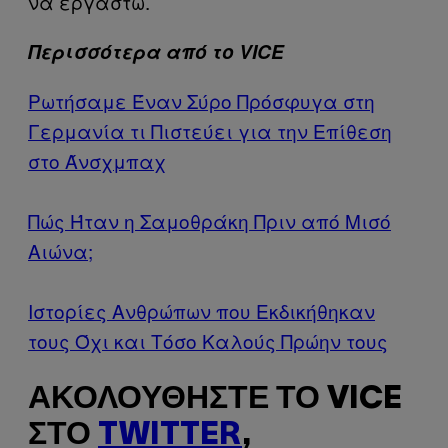
να εργαστώ.
Περισσότερα από το VICE
Ρωτήσαμε Έναν Σύρο Πρόσφυγα στη
Γερμανία τι Πιστεύει για την Επίθεση
στο Άνσχμπαχ
Πώς Ήταν η Σαμοθράκη Πριν από Mισό
Aιώνα;
Ιστορίες Ανθρώπων που Εκδικήθηκαν
τους Όχι και Τόσο Καλούς Πρώην τους
ΑΚΟΛΟΥΘΉΣΤΕ ΤΟ VICE
ΣΤΟ
TWITTER
,