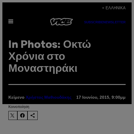
Μετάβαση
+ ΕΛΛΗΝΙΚΆ
στο
Ανοίξτε
περιεχόμενο
SUBSCRIBE
NEWSLETTER
το
μενού
In Photos: Οκτώ
Χρόνια στο
Μοναστηράκι
Κείμενο
17 Ιουνίου, 2015, 9:00μμ
Χρήστος Μαθιουδάκης
Kοινοποίηση