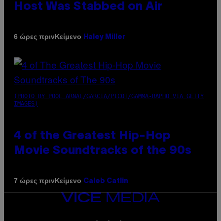
Host Was Stabbed on Air
Κείμενο
6 ώρες πριν
Haley Miller
(PHOTO BY POOL ARNAL/GARCIA/PICOT/GAMMA-RAPHO VIA GETTY
IMAGES)
4 of the Greatest Hip-Hop
Movie Soundtracks of the 90s
Κείμενο
7 ώρες πριν
Caleb Catlin
VICE
MEDIA
INSTAGRAM
TIKTOK
YOUTUBE