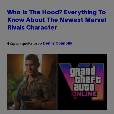
Who Is The Hood? Everything To
Know About The Newest Marvel
Rivals Character
Κείμενο
4 ώρες πριν
Denny Connolly