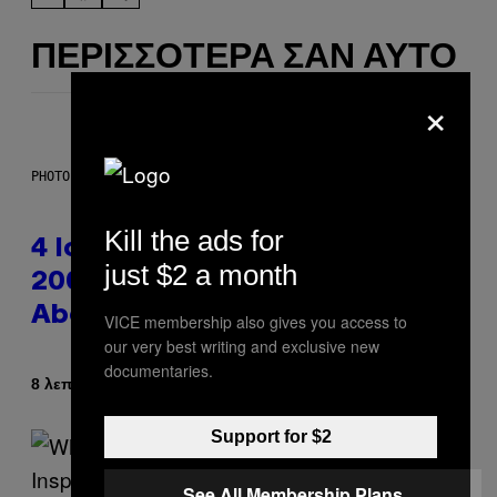
ΠΕΡΙΣΣΌΤΕΡΑ ΣΑΝ ΑΥΤΌ
×
PHOTO: PETER KRAMER / GETTY IMAGES
Kill the ads for
4 Iconic MTV Shows From the
just $2 a month
2000s You Definitely Forgot
About
VICE membership also gives you access to
our very best writing and exclusive new
documentaries.
Κείμενο
8 λεπτά πριν
Haley Miller
Support for $2
See All Membership Plans