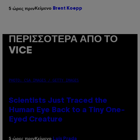
Κείμενο
5 ώρες πριν
Brent Koepp
ΠΕΡΙΣΣΌΤΕΡΑ ΑΠΌ ΤΟ
VICE
PHOTO: CSA IMAGES / GETTY IMAGES
Scientists Just Traced the
Human Eye Back to a Tiny One-
Eyed Creature
Κείμενο
5 ώρες πριν
Luis Prada