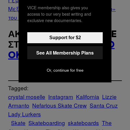
VICE membership also gives you
Μεξικού Πριν τον «Οικονομικό Πόλεμο»
access to our very best writing and
του Τραμπ
exclusive new documentaries.
ΑΚΟΛΟΥΘΉΣΤΕ ΤΟ VICE
Support for $2
ΣΤΟ
TWITTER
,
FACEBO
See All Membership Plans
OK
ΚΑΙ
INSTAGRAM
.
Or, continue for free
Tagged:
crystal moselle
Instagram
Kalifornia
Lizzie
Armanto
Nefarious Skate Crew​
Santa Cruz
Lady Lurkers​
Skate
Skateboarding
skateboards
The