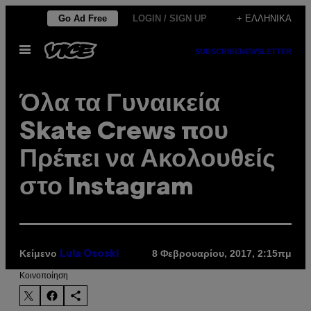
Μετάβαση
Go Ad Free
LOGIN / SIGN UP
+ ΕΛΛΗΝΙΚΆ
στο
Ανοίξτε
περιεχόμενο
SUBSCRIBE
NEWSLETTER
το
μενού
Όλα τα Γυναικεία
Skate Crews που
Πρέπει να Ακολουθείς
στο Instagram
Κείμενο
8 Φεβρουαρίου, 2017, 2:15πμ
Lula Ososki
Kοινοποίηση