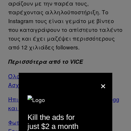
αράζουν με την παρέα τους,
παρέχοντας αλληλοϋποστήριξη. Το
Instagram τους είναι γεμάτο με βίντεο
που καταγράφουν το απίστευτο ταλέντο
τους και έχει μαζέψει περισσότερους
από 12 χιλιάδες followers.
Περισσότερα από το VICE
Όλα όσα θα Γίνουν Όταν ο Τραμπ
×
Ασχοληθεί Σοβαρά με την Ελλάδα
Ήπιαμε «Gin & Juice» με τον Snoop Dogg
και Μιλήσαμε για τα Πάντα
Kill the ads for
Φωτογραφίσαμε τις Φτωχές και
just $2 a month
Γεμάτες Ναρκωτικά Γειτονιές του