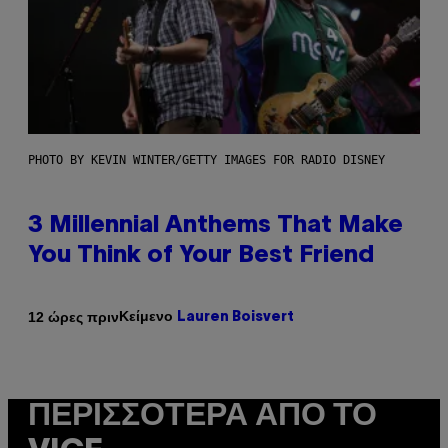
PHOTO BY KEVIN WINTER/GETTY IMAGES FOR RADIO DISNEY
3 Millennial Anthems That Make
You Think of Your Best Friend
Κείμενο
12 ώρες πριν
Lauren Boisvert
ΠΕΡΙΣΣΌΤΕΡΑ ΑΠΌ ΤΟ