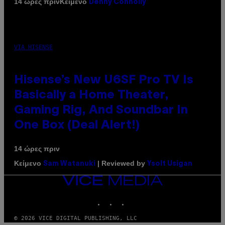
Κείμενο
14 ώρες πριν
Denny Connolly
VIA HISENSE
Hisense’s New U6SF Pro TV Is
Basically a Home Theater,
Gaming Rig, And Soundbar In
One Box (Deal Alert!)
14 ώρες πριν
Κείμενο
| Reviewed by
Sam Watanuki
Ysolt Usigan
VICE
MEDIA
INSTAGRAM
TIKTOK
YOUTUBE
© 2026 VICE DIGITAL PUBLISHING, LLC