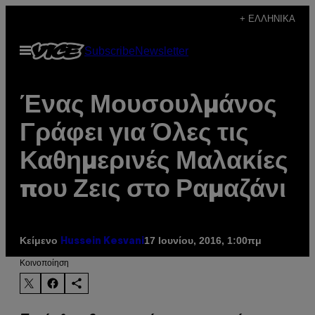
Μετάβαση
+ ΕΛΛΗΝΙΚΆ
στο
Ανοίξτε
Subscribe
Newsletter
περιεχόμενο
το
μενού
Ένας Μουσουλμάνος
Γράφει για Όλες τις
Καθημερινές Μαλακίες
που Ζεις στο Ραμαζάνι
Κείμενο
17 Ιουνίου, 2016, 1:00πμ
Hussein Kesvani
Kοινοποίηση