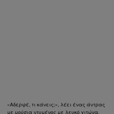
«Αδερφέ, τι κάνεις;», λέει ένας άντρας
με μούσια ντυμένος με λευκό χιτώνα.