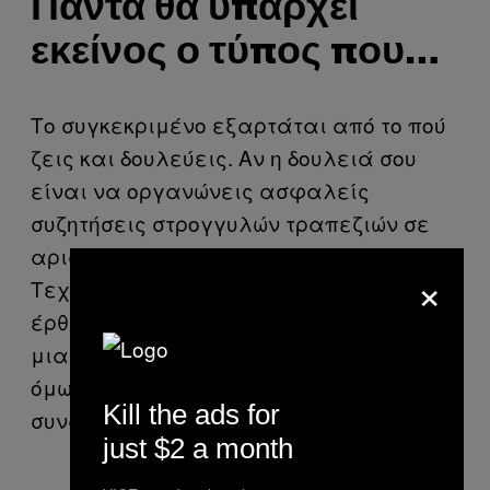
Πάντα θα υπάρχει
εκείνος ο τύπος που…
Το συγκεκριμένο εξαρτάται από το πού
ζεις και δουλεύεις. Αν η δουλειά σου
είναι να οργανώνεις ασφαλείς
συζητήσεις στρογγυλών τραπεζιών σε
αριστερά πανεπιστήμια, όπως η Καλών
×
Τεχνών, κατά πάσα πιθανότητα δεν θα
έρθεις σε επαφή με αυτό τον τύπο σε
μια κλασική μέρα δουλειάς. Δυστυχώς,
όμως, πολλοί άνθρωποι θα τον
Kill the ads for
συναντήσουν. Ας τον ονομάσουμε Stu.
just $2 a month