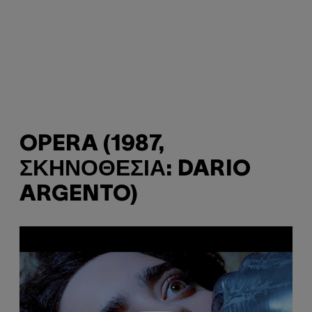
OPERA (1987,
ΣΚΗΝΟΘΕΣΊΑ: DARIO
ARGENTO)
P
l
a
y
v
i
d
e