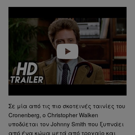
P
l
a
y
v
i
d
e
o
Σε μία από τις πιο σκοτεινές ταινίες του
Cronenberg, ο Christopher Walken
υποδύεται τον Johnny Smith που ξυπνάει
από ένα κώμα μετά από τροχαίο και