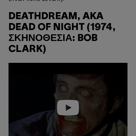
DEATHDREAM, AKA
DEAD OF NIGHT (1974,
ΣΚΗΝΟΘΕΣΊΑ: BOB
CLARK)
P
l
a
y
v
i
d
e
o