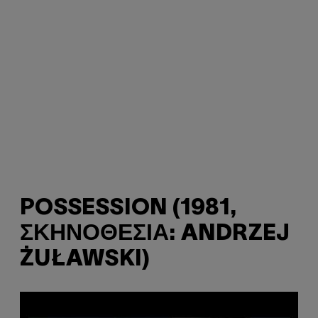
POSSESSION (1981,
ΣΚΗΝΟΘΕΣΊΑ: ANDRZEJ
ŻUŁAWSKI)
P
l
a