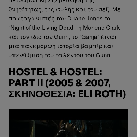
θνητότητας, της φυλής και του σεξ. Με
πρωταγωνιστές τον Duane Jones του
“Night of the Living Dead”, η Marlene Clark
και τον ίδιο τον Gunn, το “Ganja” είναι
μια πανέμορφη ιστορία βαμπίρ και
υπενθύμιση του ταλέντου του Gunn.
HOSTEL & HOSTEL:
PART II (2005 & 2007,
ΣΚΗΝΟΘΕΣΊΑ: ELI ROTH)
P
l
a
y
v
i