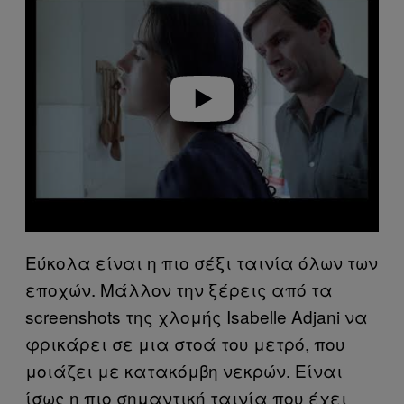
y
v
i
d
e
o
Εύκολα είναι η πιο σέξι ταινία όλων των
εποχών. Μάλλον την ξέρεις από τα
screenshots της χλομής Isabelle Adjani να
φρικάρει σε μια στοά του μετρό, που
μοιάζει με κατακόμβη νεκρών. Είναι
ίσως η πιο σημαντική ταινία που έχει