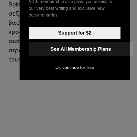
VICE membership also gives you access to
Spinell, μέσα από τον βρόμικο φακό ενός
our very best writing and exclusive new
σεξομανή τρελού. Ο Frank Zito είναι μια
documentaries.
βασανισμένη ψυχή που δεν μπορεί να
κρατηθεί μακριά από τις γυναίκες,
Support for $2
ακόμα κι αν αυτό σημαίνει ότι τις
See All Membership Plans
στραγγαλίζει και παίρνει τη σάρκα
τους ως παρηγοριά.
Or, continue for free