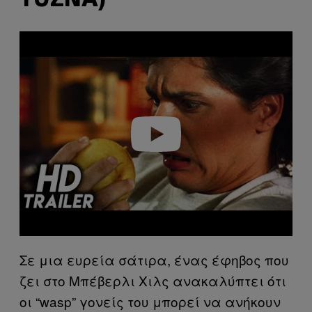
YUZNA)
P
l
a
y
v
i
d
e
o
Σε μια ευρεία σάτιρα, ένας έφηβος που
ζει στο Μπέβερλι Χιλς ανακαλύπτει ότι
οι “wasp” γονείς του μπορεί να ανήκουν