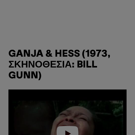
GANJA & HESS (1973,
ΣΚΗΝΟΘΕΣΊΑ: BILL
GUNN)
P
l
a
y
v
i
d
e
o