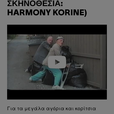
ΣΚΗΝΟΘΕΣΊΑ:
HARMONY KORINE)
P
l
a
y
v
i
d
e
o
Για τα μεγάλα αγόρια και κορίτσια