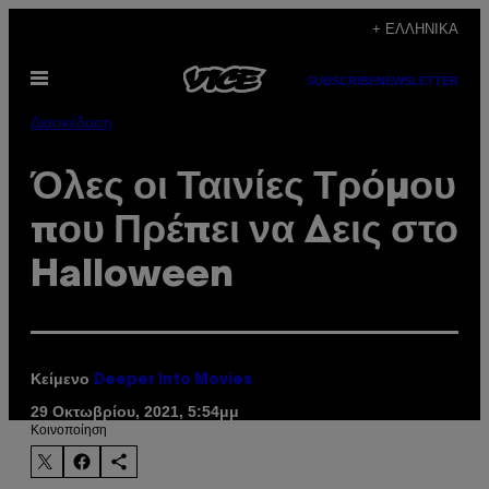
Μετάβαση
+ ΕΛΛΗΝΙΚΆ
στο
Ανοίξτε
περιεχόμενο
SUBSCRIBE
NEWSLETTER
το
μενού
Διασκέδαση
Όλες οι Ταινίες Τρόμου
που Πρέπει να Δεις στο
Halloween
Κείμενο
Deeper Into Movies
29 Οκτωβρίου, 2021, 5:54μμ
Kοινοποίηση