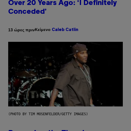
Over 20 Years Ago: ‘I Definitely
Conceded’
Κείμενο
13 ώρες πριν
Caleb Catlin
(PHOTO BY TIM MOSENFELDER/GETTY IMAGES)