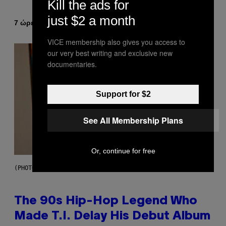
Kill the ads for
just $2 a month
Κείμενο
7 ώρες πριν
Ashley Fike
VICE membership also gives you access to
our very best writing and exclusive new
documentaries.
Support for $2
See All Membership Plans
Or, continue for free
(PHOTO BY JOHNNY NUNEZ/WIREIMAGE)
The 90s Hip-Hop Legend Who
Made T.I. Delay His Debut Album