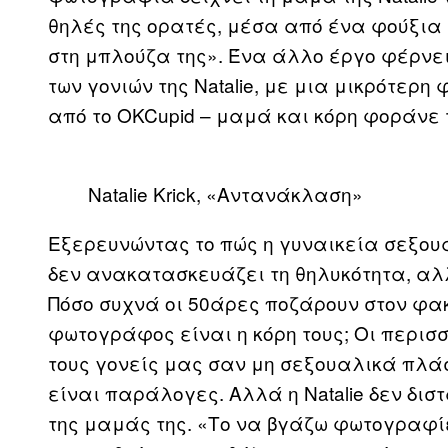
θηλές της ορατές, μέσα από ένα φούξια φ
στη μπλούζα της». Ένα άλλο έργο φέρνε
των γονιών της Natalie, με μια μικρότερη
από το OKCupid – μαμά και κόρη φοράνε τ
Natalie Krick, «Αντανάκλαση»
Εξερευνώντας το πώς η γυναικεία σεξουα
δεν ανακατασκευάζει τη θηλυκότητα, αλλ
Πόσο συχνά οι 50άρες ποζάρουν στον φακ
φωτογράφος είναι η κόρη τους; Οι περι
τους γονείς μας σαν μη σεξουαλικά πλάσ
είναι παράλογες. Αλλά η Natalie δεν δισ
της μαμάς της. «Το να βγάζω φωτογραφίε