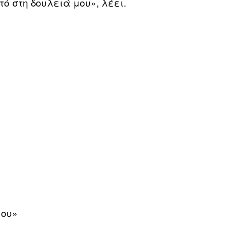
ό στη δουλειά μου», λέει.
μου»