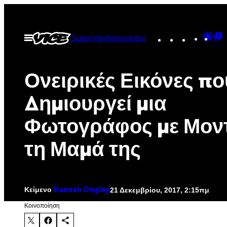
Μετάβαση
στο
Instagram
TikTok
YouTu
Goo
G
Ανοίξτε
Subscribe
Newsletter
περιεχόμενο
το
Dis
T
μενού
P
Ονειρικές Εικόνες πο
Δημιουργεί μια
Φωτογράφος με Μον
τη Μαμά της
Κείμενο
21 Δεκεμβρίου, 2017, 2:15πμ
Hannah Ongley
Kοινοποίηση