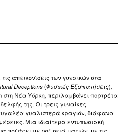
με τις απεικονίσεις των γυναικών στα
(
),
tural
Deceptions
Φυσικές Εξαπατήσεις
ion στη Νέα Υόρκη, περιλαμβάνει πορτρέτα
αδελφής της. Οι τρεις γυναίκες
ραυγαλέα γυαλιστερά κραγιόν, διάφανα
μέρειες. Μια ιδιαίτερα εντυπωσιακή
να ποζάρει με ροζ σκιά ματιών, με τις