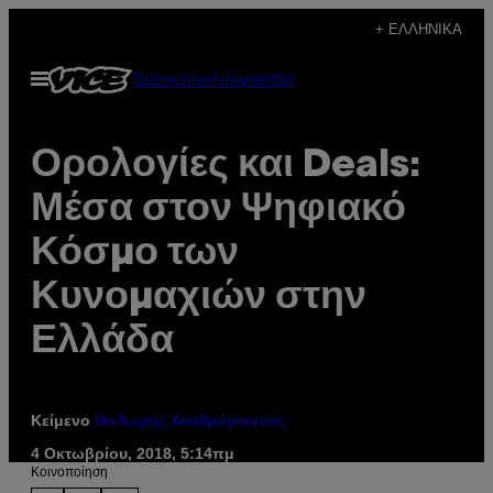
Μετάβαση
+ ΕΛΛΗΝΙΚΆ
στο
Ανοίξτε
Subscribe
Newsletter
περιεχόμενο
το
μενού
Ορολογίες και Deals:
Μέσα στον Ψηφιακό
Κόσμο των
Κυνομαχιών στην
Ελλάδα
Κείμενο
Θοδωρής Χονδρόγιαννος
4 Οκτωβρίου, 2018, 5:14πμ
Kοινοποίηση