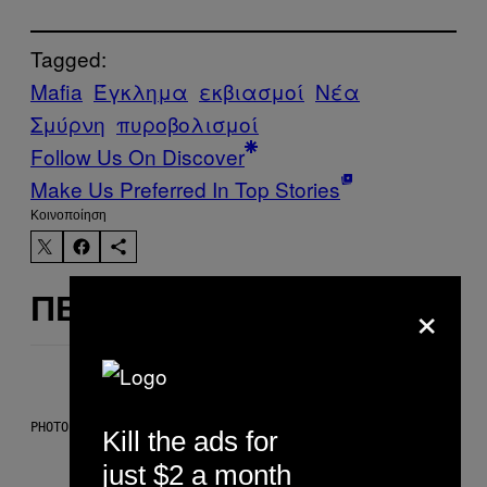
Tagged:
Mafia
Έγκλημα
εκβιασμοί
Νέα
Σμύρνη
πυροβολισμοί
Follow Us On Discover
Make Us Preferred In Top Stories
Kοινοποίηση
×
ΠΕΡΙΣΣΌΤΕΡΑ ΣΑΝ ΑΥΤΌ
PHOTO: CSA-PRINTSTOCK / GETTY IMAGES
Kill the ads for
just $2 a month