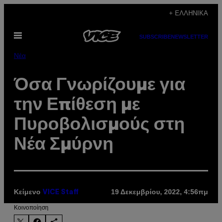
Μετάβαση
+ ΕΛΛΗΝΙΚΆ
στο
Ανοίξτε
περιεχόμενο
SUBSCRIBE
NEWSLETTER
το
μενού
Νέα
Όσα Γνωρίζουμε για
την Επίθεση με
Πυροβολισμούς στη
Νέα Σμύρνη
Κείμενο
19 Δεκεμβρίου, 2022, 4:56πμ
VICE Staff
Kοινοποίηση