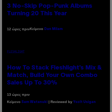
3 No-Skip Pop-Punk Albums
Turning 20 This Year
Κείμενο
12 ώρες πριν
Dan Milam
FLESHLIGHT
How To Stack Fleshlight’s Mix &
Match, Build Your Own Combo
Sales Up To 30%
13 ώρες πριν
Κείμενο
| Reviewed by
Sam Watanuki
Ysolt Usigan