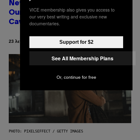
New Study Reveals We Still Pick
VICE membership also gives you access to
Our Friends the Same Way
our very best writing and exclusive new
Cavemen Did
documentaries.
Κείμενο
23 λεπτά πριν
Support for $2
Luis Prada
See All Membership Plans
Or, continue for free
PHOTO: PIXELSEFFECT / GETTY IMAGES