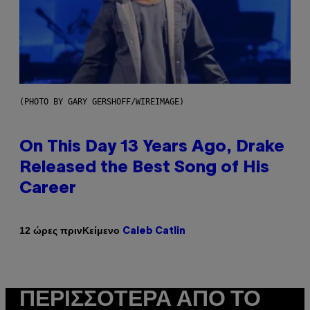
(PHOTO BY GARY GERSHOFF/WIREIMAGE)
On This Day 13 Years Ago, Drake
Released the Best Song of His
Career
Κείμενο
12 ώρες πριν
Caleb Catlin
ΠΕΡΙΣΣΌΤΕΡΑ ΑΠΌ ΤΟ