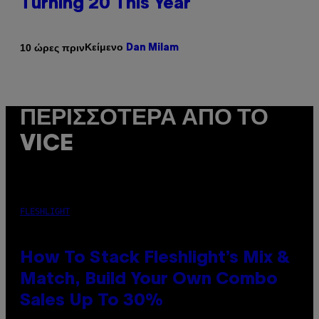
Turning 20 This Year
Κείμενο
10 ώρες πριν
Dan Milam
ΠΕΡΙΣΣΌΤΕΡΑ ΑΠΌ ΤΟ
VICE
FLESHLIGHT
How To Stack Fleshlight’s Mix &
Match, Build Your Own Combo
Sales Up To 30%