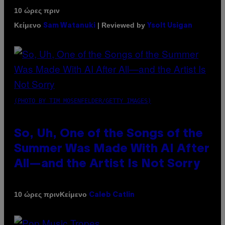
10 ώρες πριν
Κείμενο
| Reviewed by
Sam Watanuki
Ysolt Usigan
(PHOTO BY TIM MOSENFELDER/GETTY IMAGES)
So, Uh, One of the Songs of the
Summer Was Made With AI After
All—and the Artist Is Not Sorry
Κείμενο
10 ώρες πριν
Caleb Catlin