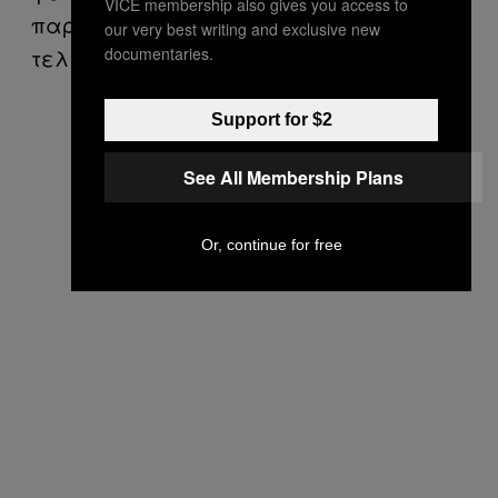
VICE membership also gives you access to
παρακαλώ σταμάτα». Το αεροπλάνο
our very best writing and exclusive new
documentaries.
τελικά σταματάει.
Support for $2
See All Membership Plans
Or, continue for free