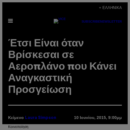
Μετάβαση
+ ΕΛΛΗΝΙΚΆ
στο
Ανοίξτε
περιεχόμενο
SUBSCRIBE
NEWSLETTER
το
μενού
Έτσι Είναι όταν
Βρίσκεσαι σε
Αεροπλάνο που Κάνει
Αναγκαστική
Προσγείωση
Κείμενο
10 Ιουνίου, 2015, 9:00μμ
Laura Simpson
Kοινοποίηση