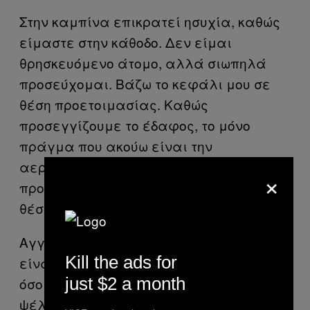
Στην καμπίνα επικρατεί ησυχία, καθώς
είμαστε στην κάθοδο. Δεν είμαι
θρησκευόμενο άτομο, αλλά σιωπηλά
προσεύχομαι. Βάζω το κεφάλι μου σε
θέση προετοιμασίας. Καθώς
προσεγγίζουμε το έδαφος, το μόνο
πράγμα που ακούω είναι την
αεροσυνοδό να ουρλιάζει «θέση
×
προετοιμασίας, θέση προετοιμασίας,
θέση προετοιμασίας».
Αγγίζουμε τον διάδρομο. Ο αντίκτυπος
Kill the ads for
είναι δυνατός αλλά όχι τόσο άγριος,
just $2 a month
όσο είχα προβλέψει. Ενώ ανάσαινα και
ψέλλιζα «σε παρακαλώ σταμάτα, σε