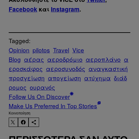
Facebook
και
Instagram
.
Tagged:
Opinion
pilotos
Travel
Vice
Blog
αέρας
αεροδρόμιο
αεροπλάνο
α
εροσκάφος
αεροσυνοδός
αναγκαστική
προσγείωση
απογείωση
ατύχημα
διάδ
ρομος
ουρανός
Follow Us On Discover
Make Us Preferred In Top Stories
Kοινοποίηση