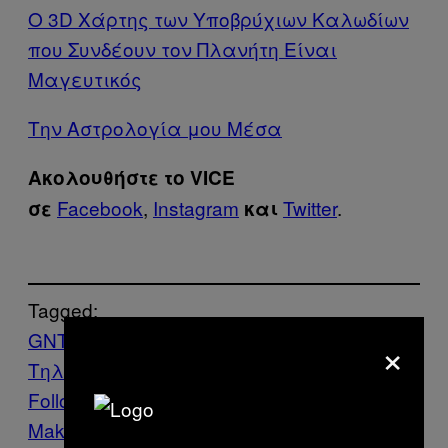
Ο 3D Χάρτης των Υποβρύχιων Καλωδίων
που Συνδέουν τον Πλανήτη Είναι
Μαγευτικός
Την Αστρολογία μου Μέσα
Ακολουθήστε το VICE
Facebook
,
Instagram
Twitter
.
σε
και
Tagged:
GNTM
Άποψη
Ελληνική
×
Τηλεόραση
μοντέλα
Τηλεόραση
Follow Us On Discover
Make Us Preferred In Top Stories