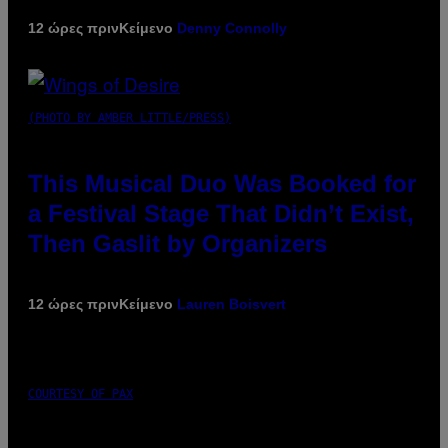
12 ώρες πριν
Κείμενο
Denny Connolly
(PHOTO BY AMBER LITTLE/PRESS)
This Musical Duo Was Booked for
a Festival Stage That Didn’t Exist,
Then Gaslit by Organizers
12 ώρες πριν
Κείμενο
Lauren Boisvert
COURTESY OF PAX