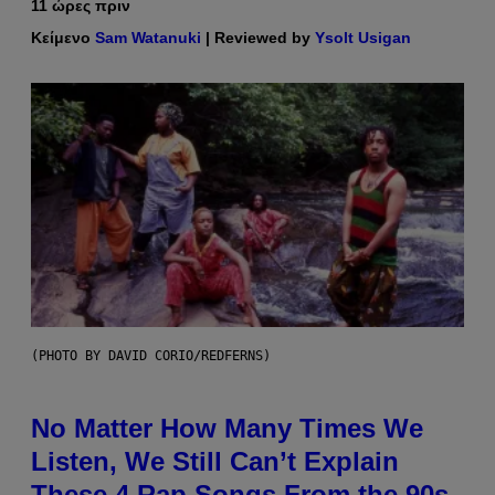
11 ώρες πριν
Κείμενο
Sam Watanuki
| Reviewed by
Ysolt Usigan
(PHOTO BY DAVID CORIO/REDFERNS)
No Matter How Many Times We
Listen, We Still Can’t Explain
These 4 Rap Songs From the 90s