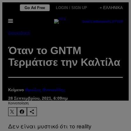
Μετάβαση
Go Ad Free
LOGIN / SIGN UP
+ ΕΛΛΗΝΙΚΆ
στο
Ανοίξτε
περιεχόμενο
SUBSCRIBE
NEWSLETTER
το
μενού
Διασκέδαση
Όταν το GNTM
Τερμάτισε την Καλτίλα
Κείμενο
Φροίξος Φυντανίδης
28 Σεπτεμβρίου, 2021, 6:09πμ
Kοινοποίηση
Δεν είναι μυστικό ότι το reality