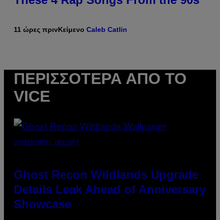
11 ώρες πριν
Κείμενο
Caleb Catlin
ΠΕΡΙΣΣΌΤΕΡΑ ΑΠΌ ΤΟ
VICE
SCREENSHOT: UBISOFT
Ghost Recon Wildlands Upgrade
Details Leak Ahead of Anniversary
Showcase