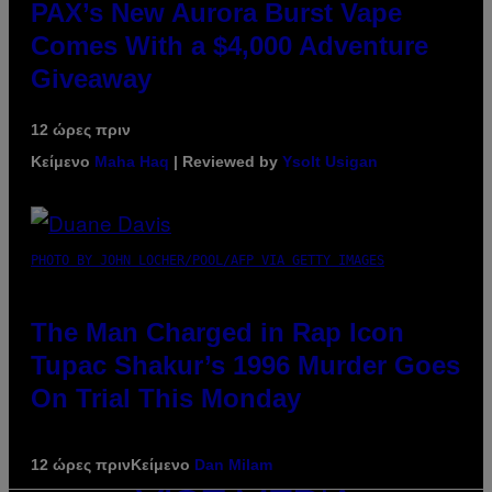
PAX’s New Aurora Burst Vape
Comes With a $4,000 Adventure
Giveaway
12 ώρες πριν
Κείμενο
Maha Haq
| Reviewed by
Ysolt Usigan
PHOTO BY JOHN LOCHER/POOL/AFP VIA GETTY IMAGES
The Man Charged in Rap Icon
Tupac Shakur’s 1996 Murder Goes
On Trial This Monday
12 ώρες πριν
Κείμενο
Dan Milam