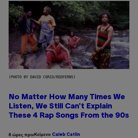
(PHOTO BY DAVID CORIO/REDFERNS)
No Matter How Many Times We
Listen, We Still Can’t Explain
These 4 Rap Songs From the 90s
Κείμενο
8 ώρες πριν
Caleb Catlin