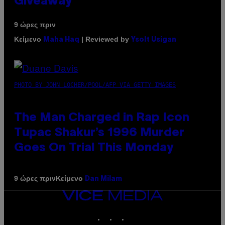
Giveaway
9 ώρες πριν
Κείμενο
| Reviewed by
Maha Haq
Ysolt Usigan
PHOTO BY JOHN LOCHER/POOL/AFP VIA GETTY IMAGES
The Man Charged in Rap Icon
Tupac Shakur’s 1996 Murder
Goes On Trial This Monday
Κείμενο
9 ώρες πριν
Dan Milam
VICE
MEDIA
INSTAGRAM
TIKTOK
YOUTUBE