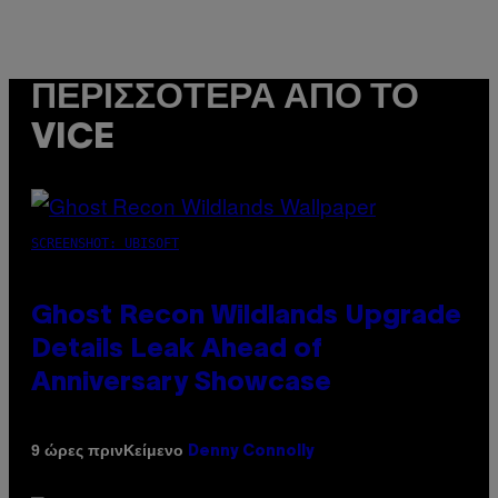
ΠΕΡΙΣΣΌΤΕΡΑ ΑΠΌ ΤΟ
VICE
SCREENSHOT: UBISOFT
Ghost Recon Wildlands Upgrade
Details Leak Ahead of
Anniversary Showcase
Κείμενο
9 ώρες πριν
Denny Connolly