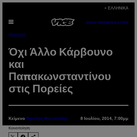
Μετάβαση
+ ΕΛΛΗΝΙΚΆ
στο
Ανοίξτε
περιεχόμενο
SUBSCRIBE
NEWSLETTER
το
μενού
Μουσική
Όχι Άλλο Κάρβουνο
και
Παπακωνσταντίνου
στις Πορείες
Κείμενο
8 Ιουλίου, 2014, 7:00μμ
Φροίξος Φυντανίδης
Kοινοποίηση