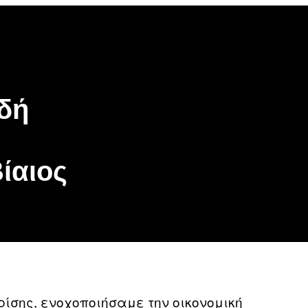
be
gle
oogle
cover
op
osts
δή
Βίαιος
ρίσης, ενοχοποιήσαμε την οικονομική