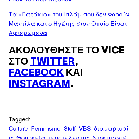
Τα «Γατάκια» του Ισλάμ που δεν Φορούν
Μαντίλα και ο Ηγέτης στον Οποίο Είναι
Αφιερωμένα
ΑΚΟΛΟΥΘΉΣΤΕ ΤΟ VICE
ΣΤΟ
TWITTER
,
FACEBOOK
ΚΑΙ
INSTAGRAM
.
Tagged:
Culture
Feminisme
Stuff
VBS
διαμαρτυρί
α
Θρησκεία
ιεροτελεστία
Ντοκιμαντέ