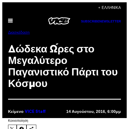
Μετάβαση
+ ΕΛΛΗΝΙΚΆ
στο
Ανοίξτε
περιεχόμενο
SUBSCRIBE
NEWSLETTER
το
μενού
Διασκέδαση
Δώδεκα Ώρες στο
Μεγαλύτερο
Παγανιστικό Πάρτι του
Κόσμου
Κείμενο
14 Αυγούστου, 2016, 6:00μμ
VICE Staff
Kοινοποίηση