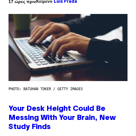
Κείμενο
17 ώρες πριν
Luis Prada
PHOTO: BATUHAN TOKER / GETTY IMAGES
Your Desk Height Could Be
Messing With Your Brain, New
Study Finds