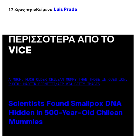
Κείμενο
17 ώρες πριν
Luis Prada
ΠΕΡΙΣΣΌΤΕΡΑ ΑΠΌ ΤΟ
VICE
A MUCH, MUCH OLDER CHILEAN MUMMY THAN THOSE IN QUESTION.
PHOTO: MARTIN BERNETTI/AFP VIA GETTY IMAGES
Scientists Found Smallpox DNA
Hidden in 500-Year-Old Chilean
Mummies