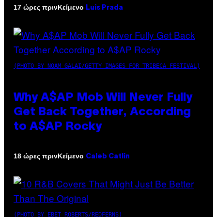
Κείμενο
17 ώρες πριν
Luis Prada
(PHOTO BY NOAM GALAI/GETTY IMAGES FOR TRIBECA FESTIVAL)
Why A$AP Mob Will Never Fully
Get Back Together, According
to A$AP Rocky
Κείμενο
18 ώρες πριν
Caleb Catlin
(PHOTO BY EBET ROBERTS/REDFERNS)