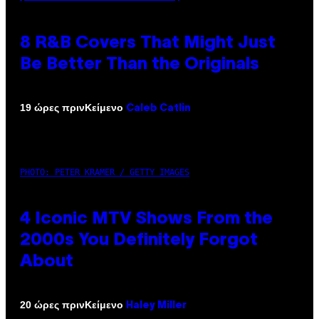
8 R&B Covers That Might Just
Be Better Than the Originals
Κείμενο
19 ώρες πριν
Caleb Catlin
PHOTO: PETER KRAMER / GETTY IMAGES
4 Iconic MTV Shows From the
2000s You Definitely Forgot
About
Κείμενο
20 ώρες πριν
Haley Miller