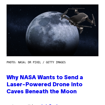
PHOTO: NASA; DR PIXEL / GETTY IMAGES
Why NASA Wants to Send a
Laser-Powered Drone Into
Caves Beneath the Moon