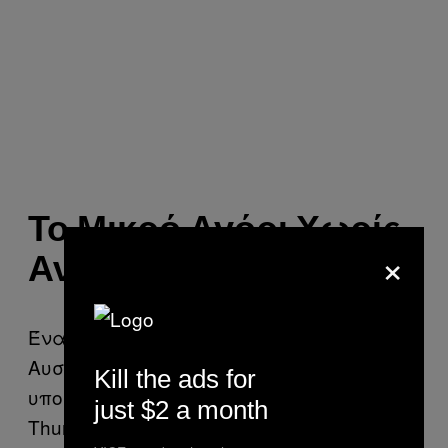
Το Μικρό Αγόρι Χωρίς
×
Αντίχειρες (Αυστρία)
Ένα από τα διηγήματα που τα
Αυστριακά παιδιά πρέπει να
Kill the ads for
υπομείνουν ονομάζεται The
just $2 a month
Thumbsucker (Αυτός που πιπιλίζει τον