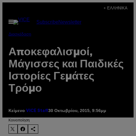
Μετάβαση
+ ΕΛΛΗΝΙΚΆ
στο
Ανοίξτε
Subscribe
Newsletter
περιεχόμενο
το
μενού
Διασκέδαση
Αποκεφαλισμοί,
Μάγισσες και Παιδικές
Ιστορίες Γεμάτες
Τρόμο
Κείμενο
30 Οκτωβρίου, 2015, 9:56μμ
VICE Staff
Kοινοποίηση