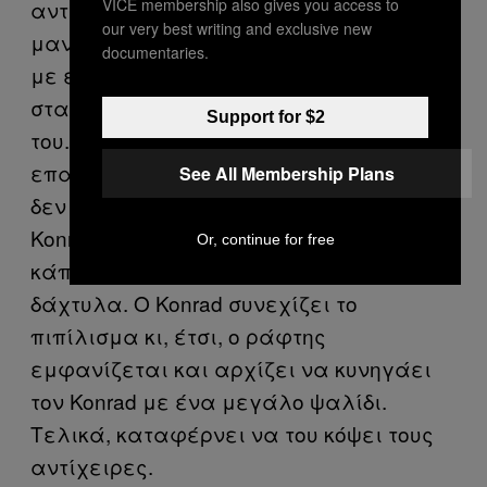
VICE membership also gives you access to
αντίχειρά του). Όπως ίσως θα έχετε
our very best writing and exclusive new
μαντέψει το Thumbsucker έχει να κάνει
documentaries.
με ένα αγόρι -τον Konrad- που απλά δεν
σταματάει να πιπιλίζει τους αντίχειρές
Support for $2
του. Η μητέρα του, του λέει
επανειλημμένα να σταματήσει, αλλά
See All Membership Plans
δεν την ακούει. Έτσι, προειδοποιεί τον
Konrad ότι, αν συνεχίσει, θα τον πάει σε
Or, continue for free
κάποιον ράφτη για να του κόψει τα
δάχτυλα. Ο Konrad συνεχίζει το
πιπίλισμα κι, έτσι, ο ράφτης
εμφανίζεται και αρχίζει να κυνηγάει
τον Konrad με ένα μεγάλο ψαλίδι.
Τελικά, καταφέρνει να του κόψει τους
αντίχειρες.