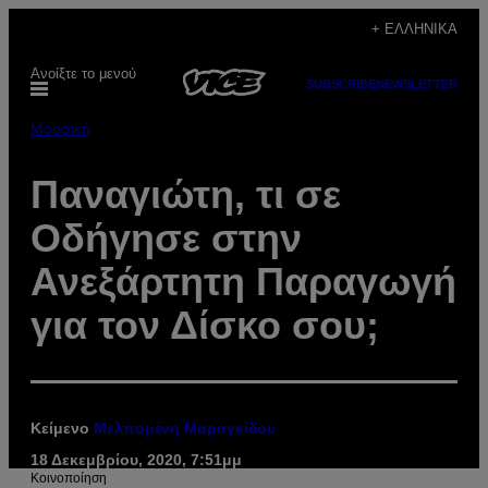
Μετάβαση
+ ΕΛΛΗΝΙΚΆ
στο
Ανοίξτε το μενού
περιεχόμενο
SUBSCRIBE
NEWSLETTER
Μουσική
Παναγιώτη, τι σε
Οδήγησε στην
Ανεξάρτητη Παραγωγή
για τον Δίσκο σου;
Κείμενο
Μελπομένη Μαραγκίδου
18 Δεκεμβρίου, 2020, 7:51μμ
Kοινοποίηση