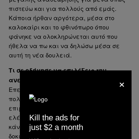
πιστεύω και για πολλούς από εμάς.
Κάποια ήρθαν αργότερα, μέσα στο
καλοκαίρι και το φθινόπωρο όπου
φάνηκε να ολοκληρώνεται αυτό που
ήθελα να πω και να δηλώσω μέσα σε
αυτή τη νέα δουλειά.
Τι σε οδήγησε να επιλέξεις την
×
ανεξάρτητη παραγωγή;
Επειδή είμαι άνθρωπος που αφιερώνω
πολύ χρόνο σε ό,τι αγαπώ και εκθέτω,
επιμένω πολύ στην λεπτομέρεια και
Kill the ads for
ελέγχω τα πάντα γύρω από αυτά που
κάνω. Πέφτω σε πολλές αστοχίες και
just $2 a month
δοκιμάζω πράγματα που κάποιες φορές