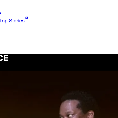
α
Top Stories
CE