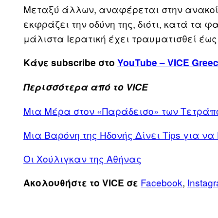
Μεταξύ άλλων, αναφέρεται στην ανακοίν
εκφράζει την οδύνη της, διότι, κατά τα 
μάλιστα Ιερατική έχει τραυματισθεί έως
Κάνε subscribe στο
YouTube – VICE Gree
Περισσότερα από το VICE
Μια Μέρα στον «Παράδεισο» των Τετράπ
Μια Βαρόνη της Ηδονής Δίνει Tips για ν
Οι Χούλιγκαν της Αθήνας
Facebook
,
Instag
Ακολουθήστε το VICE σε