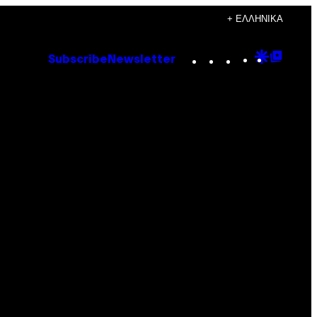
+ ΕΛΛΗΝΙΚΆ
Instagram
TikTok
YouTube
Google
Goog
Subscribe
Newsletter
Discove
Top
Posts