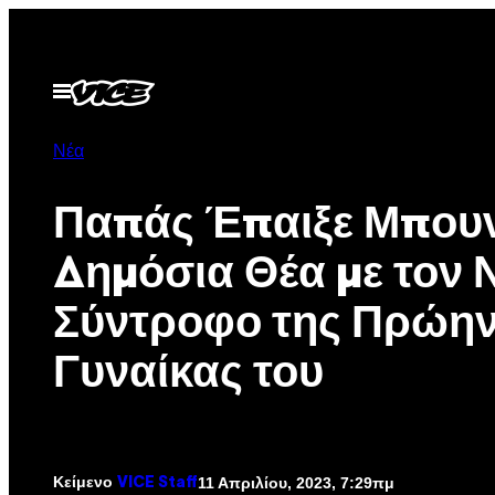
Μετάβαση
στο
περιεχόμενο
Ανοίξτε
το
μενού
Νέα
Παπάς Έπαιξε Μπουν
Δημόσια Θέα με τον 
Σύντροφο της Πρώη
Γυναίκας του
Κείμενο
11 Απριλίου, 2023, 7:29πμ
VICE Staff