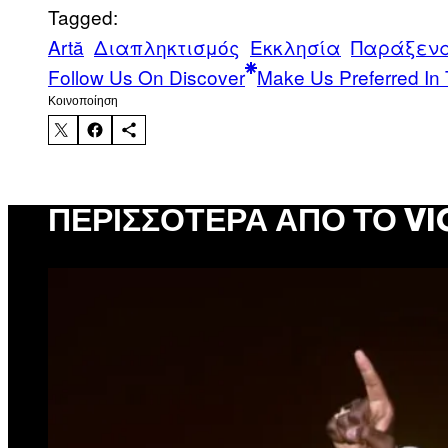
Tagged:
Artă
Διαπληκτισμός
Εκκλησία
Παράξεν
Follow Us On Discover
Make Us Preferred In 
Kοινοποίηση
ΠΕΡΙΣΣΌΤΕΡΑ ΑΠΌ ΤΟ VI