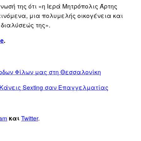
ωσή της ότι «η Ιερά Μητρόπολις Άρτης
φαινόμενα, μια πολυμελής οικογένεια και
 διαλύσεώς της».
ce
.
οδων Φίλων μας στη Θεσσαλονίκη
α Κάνεις Sexting σαν Eπαγγελματίας
ram
Twitter
.
και