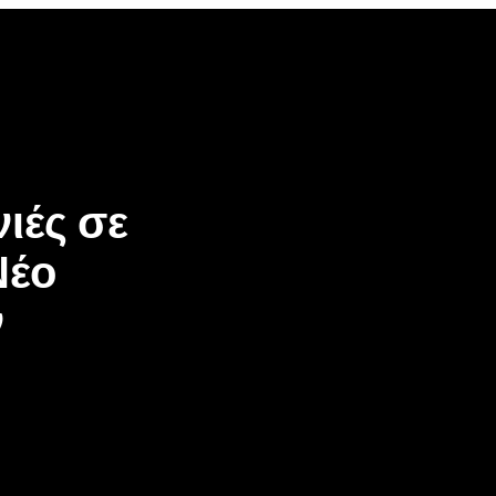
ιές σε
Νέο
ν