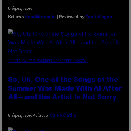
8 ώρες πριν
Κείμενο
| Reviewed by
Sam Watanuki
Ysolt Usigan
(PHOTO BY TIM MOSENFELDER/GETTY IMAGES)
So, Uh, One of the Songs of the
Summer Was Made With AI After
All—and the Artist Is Not Sorry
Κείμενο
8 ώρες πριν
Caleb Catlin