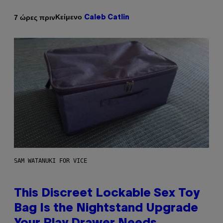
Κείμενο
7 ώρες πριν
Caleb Catlin
SAM WATANUKI FOR VICE
This Discreet Lockable Sex Toy
Bag Is the Nightstand Upgrade