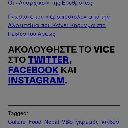
Οι «Αναρχικοί» της Ερυθραίας
Γνωρίστε τον «Ιεραπόστολο» από την
Αλαμπάμα που Κάνει Κήρυγμα στο
Πεδίον του Άρεως
ΑΚΟΛΟΥΘΉΣΤΕ ΤΟ VICE
ΣΤΟ
TWITTER
,
FACEBOOK
ΚΑΙ
INSTAGRAM
.
Tagged:
Culture
Food
Nepal
VBS
γκρεμός
κίνδυν