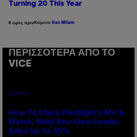
Turning 20 This Year
Κείμενο
8 ώρες πριν
Dan Milam
ΠΕΡΙΣΣΌΤΕΡΑ ΑΠΌ ΤΟ
VICE
FLESHLIGHT
How To Stack Fleshlight’s Mix &
Match, Build Your Own Combo
Sales Up To 30%