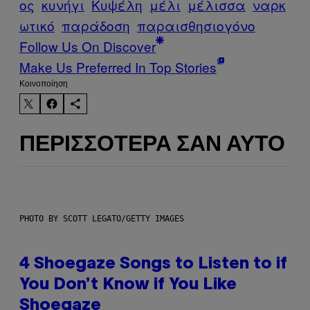
ος
κυνήγι
Κυψέλη
μέλι
μέλισσα
ναρκ
ωτικό
παράδοση
παραισθησιογόνο
Follow Us On Discover
Make Us Preferred In Top Stories
Kοινοποίηση
ΠΕΡΙΣΣΌΤΕΡΑ ΣΑΝ ΑΥΤΌ
PHOTO BY SCOTT LEGATO/GETTY IMAGES
4 Shoegaze Songs to Listen to if
You Don’t Know if You Like
Shoegaze