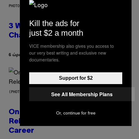
PHOTO ILLUSTRATION BY IAN WALDIE/GETTY IMAGES
Kill the ads for
3 Ways Your Music Taste
just $2 a month
Changes as You Get Older
VICE membership also gives you access to
our very best writing and exclusive new
Κείμενο
6 ώρες πριν
Dan Milam
documentaries.
Support for $2
(PHOTO BY GARY GERSHOFF/WIREIMAGE)
See All Membership Plans
On This Day 13 Years Ago, Drake
Or, continue for free
Released the Best Song of His
Career