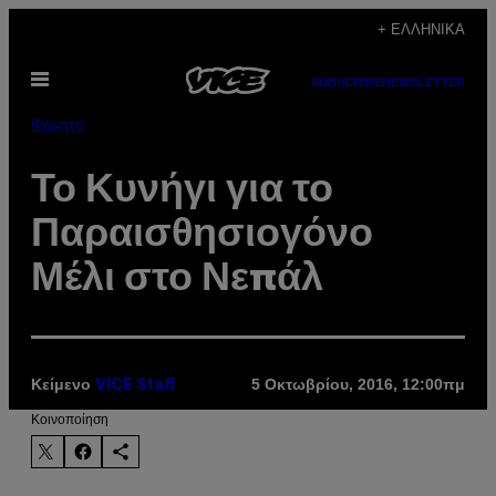
Μετάβαση
+ ΕΛΛΗΝΙΚΆ
στο
Ανοίξτε
περιεχόμενο
SUBSCRIBE
NEWSLETTER
το
μενού
Φαγητό
Το Κυνήγι για το
Παραισθησιογόνο
Μέλι στο Νεπάλ
Κείμενο
5 Οκτωβρίου, 2016, 12:00πμ
VICE Staff
Kοινοποίηση