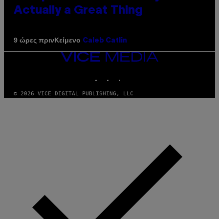
Actually a Great Thing
Κείμενο
9 ώρες πριν
Caleb Catlin
VICE
MEDIA
INSTAGRAM
TIKTOK
YOUTUBE
© 2026 VICE DIGITAL PUBLISHING, LLC