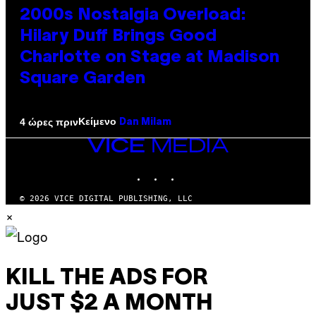
2000s Nostalgia Overload:
Hilary Duff Brings Good
Charlotte on Stage at Madison
Square Garden
Κείμενο
4 ώρες πριν
Dan Milam
VICE
MEDIA
INSTAGRAM
TIKTOK
YOUTUBE
© 2026 VICE DIGITAL PUBLISHING, LLC
×
KILL THE ADS FOR
JUST $2 A MONTH