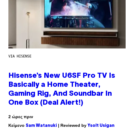
VIA HISENSE
Hisense’s New U6SF Pro TV Is
Basically a Home Theater,
Gaming Rig, And Soundbar In
One Box (Deal Alert!)
2 ώρες πριν
Κείμενο
| Reviewed by
Sam Watanuki
Ysolt Usigan