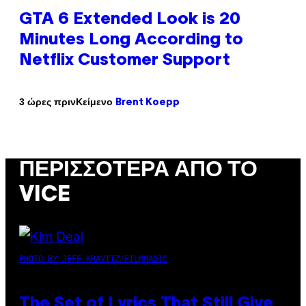
GTA 6 Extended Look is 20
Minutes Long According to
Netflix Customer Support
Κείμενο
3 ώρες πριν
Brent Koepp
ΠΕΡΙΣΣΌΤΕΡΑ ΑΠΌ ΤΟ
VICE
PHOTO BY JEFF KRAVITZ/FILMMAGIC
The Set of Lyrics That Still Give