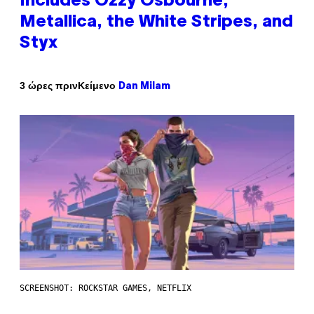
Includes Ozzy Osbourne,
Metallica, the White Stripes, and
Styx
Κείμενο
3 ώρες πριν
Dan Milam
SCREENSHOT: ROCKSTAR GAMES, NETFLIX