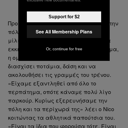
Support for $2
Προκειμένου να φτάσουν στο Pripyat, την
πόλη φάντασμα που βρισκόταν τρία
See All Membership Plans
μίλια από το Τσέρνομπιλ και η οποία
εκκενώθηκε 36 ώρες μετά το δυστύχημα,
Or, continue for free
η ομάδα Hit the Road έπρεπε να
διασχίσει ποτάμια, δάση και να
ακολουθήσει τις γραμμές του τρένου.
«Είχαμε εξαντληθεί από όλο το
περπάτημα, οπότε κάναμε πολύ λίγο
παρκούρ. Κυρίως εξερευνήσαμε την
πόλη και τα περίχωρά της» λέει ο Nico
κοιτώντας τα αθλητικά παπούτσια του.
«Είναι τα ίδια που φορούσα τότε. Είναι