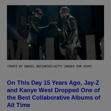
(PHOTO BY DANIEL BOCZARSKI/GETTY IMAGES FOR VEVO)
On This Day 15 Years Ago, Jay-Z
and Kanye West Dropped One of
the Best Collaborative Albums of
All Time