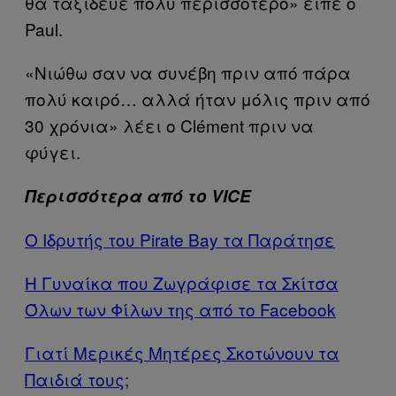
θα ταξίδευε πολύ περισσότερο» είπε ο
Paul.
«Νιώθω σαν να συνέβη πριν από πάρα
πολύ καιρό… αλλά ήταν μόλις πριν από
30 χρόνια» λέει ο Clément πριν να
φύγει.
Περισσότερα από το VICE
Ο Ιδρυτής του Pirate Bay τα Παράτησε
Η Γυναίκα που Ζωγράφισε τα Σκίτσα
Όλων των Φίλων της από το Facebook
Γιατί Μερικές Μητέρες Σκοτώνουν τα
Παιδιά τους;