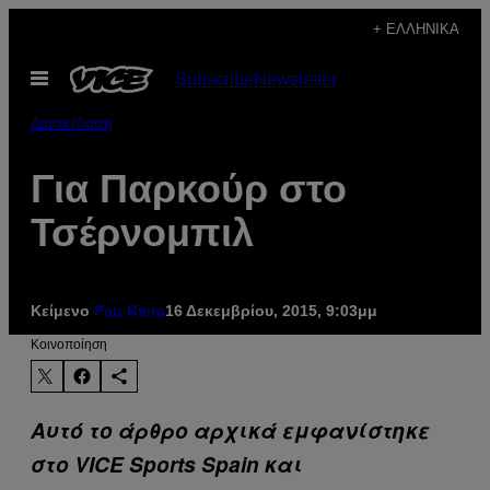
Μετάβαση
+ ΕΛΛΗΝΙΚΆ
στο
Ανοίξτε
Subscribe
Newsletter
περιεχόμενο
το
μενού
Διασκέδαση
Για Παρκούρ στο
Τσέρνομπιλ
Κείμενο
Pau Riera
16 Δεκεμβρίου, 2015, 9:03μμ
Kοινοποίηση
Αυτό το άρθρο αρχικά εμφανίστηκε
στο VICE Sports Spain και