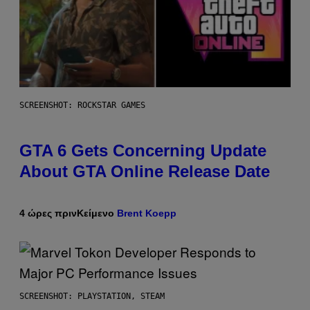
SCREENSHOT: ROCKSTAR GAMES
GTA 6 Gets Concerning Update
About GTA Online Release Date
4 ώρες πριν
Κείμενο
Brent Koepp
SCREENSHOT: PLAYSTATION, STEAM