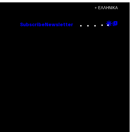
+ ΕΛΛΗΝΙΚΆ
Instagram
TikTok
YouTube
Google
Goog
Subscribe
Newsletter
Discove
Top
Posts