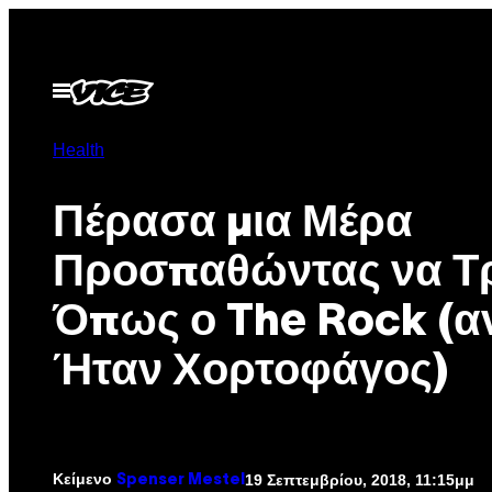
Μετάβαση
στο
περιεχόμενο
Ανοίξτε
το
μενού
Health
Πέρασα μια Μέρα
Προσπαθώντας να 
Όπως ο The Rock (α
Ήταν Χορτοφάγος)
Κείμενο
19 Σεπτεμβρίου, 2018, 11:15μμ
Spenser Mestel