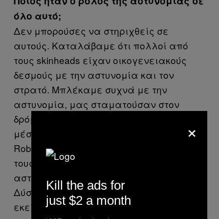
Ποιος ήταν ο ρόλος της αστυνομίας σε
όλο αυτό;
Δεν μπορούσες να στηριχθείς σε
αυτούς. Καταλάβαμε ότι πολλοί από
τους
skinheads
είχαν οικογενειακούς
δεσμούς με την αστυνομία και τον
στρατό. Μπλέκαμε συχνά με την
αστυνομία, μας σταματούσαν στον
δρόμο χωρίς λόγο και μας πήγαιναν
×
μέσα για εξακρίβωση. Στο φεστιβάλ
Robreggae
, από τη μια πολεμούσαμε
τους νεοναζί και από την άλλη την
αστυνομία. Η φάση ήταν λίγο Άγρια
Kill the ads for
Δύση μέχρι περίπου το ’94 ή το ’95. Από
just $2 a month
εκεί και πέρα αρχίσαμε να έχουμε