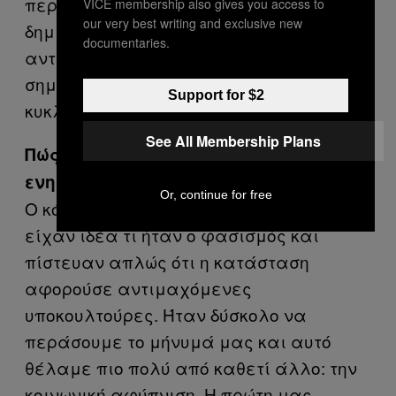
περισσότερες επιτυχίες, με τη
VICE membership also gives you access to
our very best writing and exclusive new
δημιουργία πολλών ακόμα
documentaries.
αντιφασιστικών ομάδων. Φτάσαμε σε
σημείο οι νεοναζί να φοβούνται να
Support for $2
κυκλοφορήσουν.
See All Membership Plans
Πώς σας δεχόταν το κοινό και τα μέσα
ενημέρωσης τότε;
Or, continue for free
Ο κόσμος δεν το καταλάβαινε. Δεν
είχαν ιδέα τι ήταν ο φασισμός και
πίστευαν απλώς ότι η κατάσταση
αφορούσε αντιμαχόμενες
υποκουλτούρες. Ήταν δύσκολο να
περάσουμε το μήνυμά μας και αυτό
θέλαμε πιο πολύ από καθετί άλλο: την
κοινωνική αφύπνιση. Η πρώτη μας