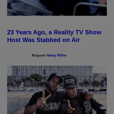
23 Years Ago, a Reality TV Show
Host Was Stabbed on Air
Κείμενο
Haley Miller