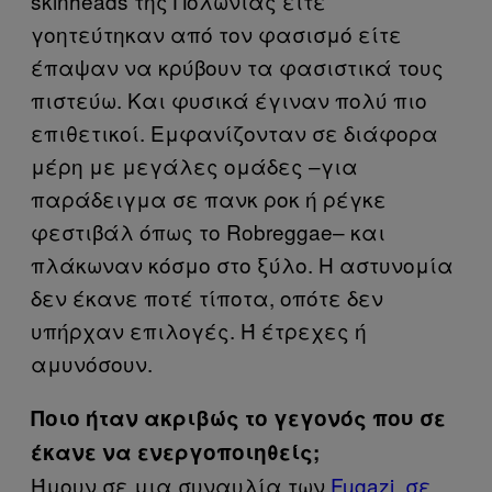
skinheads
της Πολωνίας είτε
γοητεύτηκαν από τον φασισμό είτε
έπαψαν να κρύβουν τα φασιστικά τους
πιστεύω. Και φυσικά έγιναν πολύ πιο
επιθετικοί. Εμφανίζονταν σε διάφορα
μέρη με μεγάλες ομάδες –για
παράδειγμα σε πανκ ροκ ή ρέγκε
φεστιβάλ όπως το
Robreggae
– και
πλάκωναν κόσμο στο ξύλο. Η αστυνομία
δεν έκανε ποτέ τίποτα, οπότε δεν
υπήρχαν επιλογές. Ή έτρεχες ή
αμυνόσουν.
Ποιο ήταν ακριβώς το γεγονός που σε
έκανε να ενεργοποιηθείς;
Ήμουν σε μια συναυλία των
Fugazi, σε