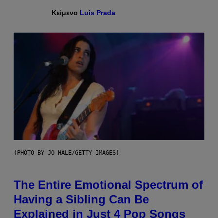
Κείμενο
Luis Prada
(PHOTO BY JO HALE/GETTY IMAGES)
The Entire Emotional Spectrum of
Having a Sibling Can Be
Explained in Just 4 Pop Songs