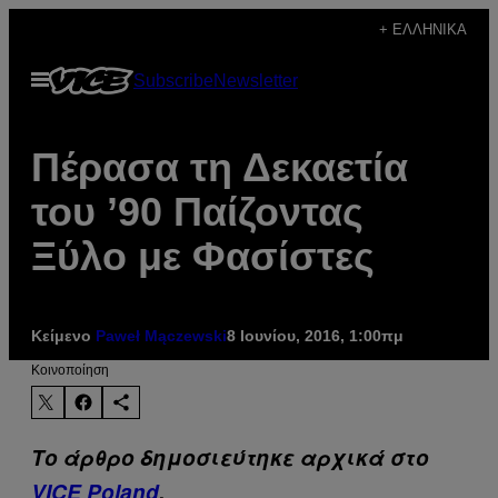
Μετάβαση
+ ΕΛΛΗΝΙΚΆ
στο
Ανοίξτε
Subscribe
Newsletter
περιεχόμενο
το
μενού
Πέρασα τη Δεκαετία
του ’90 Παίζοντας
Ξύλο με Φασίστες
Κείμενο
Paweł Mączewski
8 Ιουνίου, 2016, 1:00πμ
Kοινοποίηση
Το άρθρο δημοσιεύτηκε αρχικά στο
VICE Poland
.