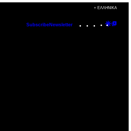
+ ΕΛΛΗΝΙΚΆ
Instagram
TikTok
YouTube
Google
Googl
Subscribe
Newsletter
Discover
Top
Posts