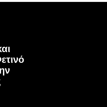
και
ετινό
την
ς