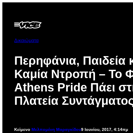
Μετάβαση
στο
περιεχόμενο
Ανοίξτε
το
μενού
Δικαιώματα
Περηφάνια, Παιδεία 
Καμία Ντροπή – Το Φ
Athens Pride Πάει σ
Πλατεία Συντάγματο
Κείμενο
Μελπομένη Μαραγκίδου
9 Ιουνίου, 2017, 4:14πμ