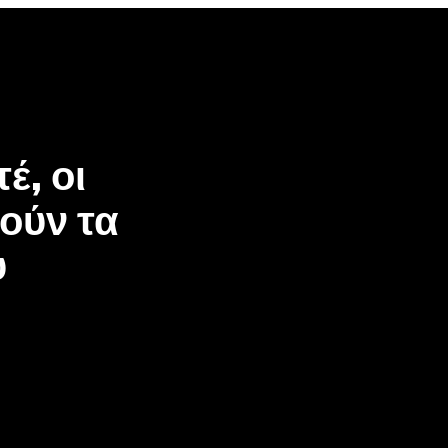
έ, οι
ούν τα
υ