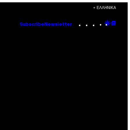
+ ΕΛΛΗΝΙΚΆ
Instagram
TikTok
YouTube
Google
Goog
Subscribe
Newsletter
Discove
Top
Posts