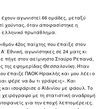
ή έχουν αγωνιστεί 66 ομάδες, μεταξύ
επί χούντας, όταν αποφασίστηκε η
ο ελληνικό πρωτάθλημα.
ριθμόν 42ος παίχτης που έπαιξε στον
Α΄ Εθνική, αγωνίστηκες σε 24 ματς κι
με πήγε στον αείμνηστο Σταύρο Ρεπανά,
τος της εφημερίδας
. Ήταν
Θεσσαλονίκη
ρίου έπαιζε ΠΑΟΚ-Ηρακλής και μου λέει ο
και φέρε να δω τι γράφεις». Και
 και ισοφάρισε ο Αϊδινίου με φάουλ. Το
α χειρόγραφο με τη στατιστική αναδρομή
τοφανείς για την εποχή λεπτομέρειες.