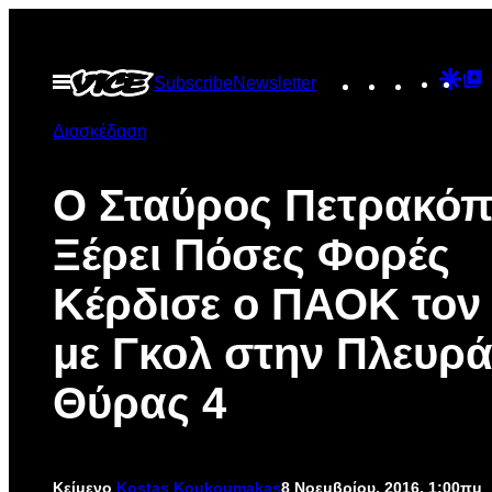
Μετάβαση
στο
Instagram
TikTok
YouTu
Goo
G
Ανοίξτε
Subscribe
Newsletter
περιεχόμενο
το
Dis
T
μενού
Διασκέδαση
P
Ο Σταύρος Πετρακό
Ξέρει Πόσες Φορές
Κέρδισε ο ΠΑΟΚ τον
με Γκολ στην Πλευρά
Θύρας 4
Κείμενο
Kostas Koukoumakas
8 Νοεμβρίου, 2016, 1:00πμ