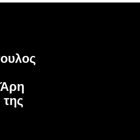
be
gle
oogle
cover
op
osts
πουλος
 Άρη
 της