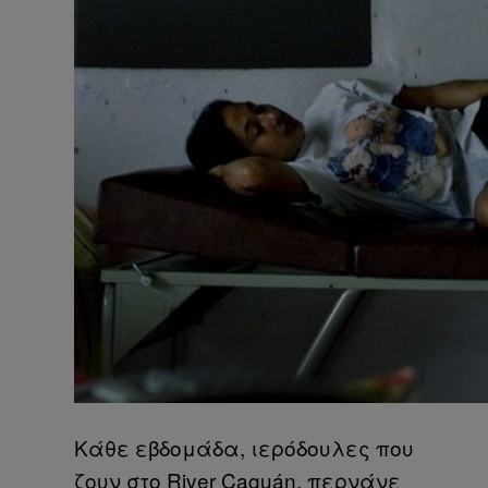
Κάθε εβδομάδα, ιερόδουλες που
ζουν στο River Caguán, περνάνε