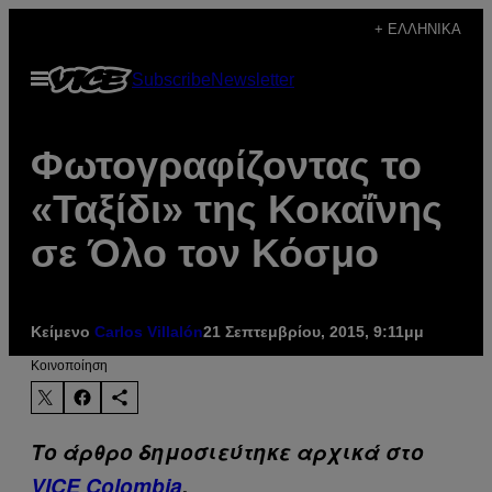
Μετάβαση
+ ΕΛΛΗΝΙΚΆ
στο
Ανοίξτε
Subscribe
Newsletter
περιεχόμενο
το
μενού
Φωτογραφίζοντας το
«Ταξίδι» της Κοκαΐνης
σε Όλο τον Κόσμο
Κείμενο
Carlos Villalón
21 Σεπτεμβρίου, 2015, 9:11μμ
Kοινοποίηση
Το άρθρο δημοσιεύτηκε αρχικά στο
VICE Colombia
.