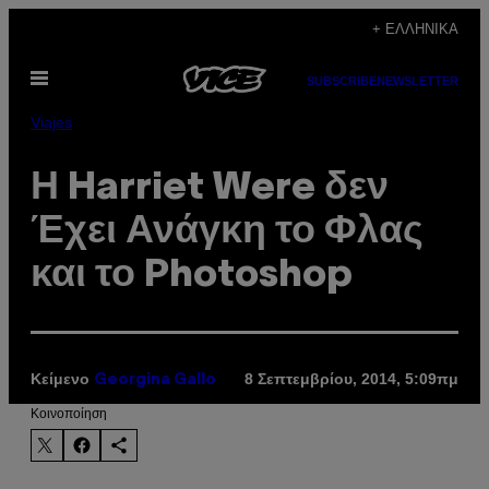
Μετάβαση
+ ΕΛΛΗΝΙΚΆ
στο
Ανοίξτε
περιεχόμενο
SUBSCRIBE
NEWSLETTER
το
μενού
Viajes
Η Harriet Were δεν
Έχει Ανάγκη το Φλας
και το Photoshop
Κείμενο
8 Σεπτεμβρίου, 2014, 5:09πμ
Georgina Gallo
Kοινοποίηση