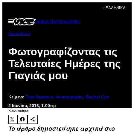
Μετάβαση
+ ΕΛΛΗΝΙΚΆ
στο
Ανοίξτε
Subscribe
Newsletter
περιεχόμενο
το
μενού
Διασκέδαση
Φωτογραφίζοντας τις
Τελευταίες Ημέρες της
Γιαγιάς μου
Κείμενο
Tom Seymour, Φωτογραφίες: Rachel Cox
2 Ιουνίου, 2016, 1:00πμ
Kοινοποίηση
To άρθρο δημοσιεύτηκε αρχικά στο