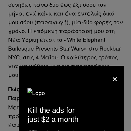
συνήθως κάνω δύο έως έξι σόου τον
μήνα, ενώ κάνω και ένα εντελώς δικό
μου σόου (παραγωγή), μία-δύο φορές τον
χρόνο. Η επόμενη παράστασή μου στη
Νέα Υόρκη είναι το «White Elephant
Burlesque Presents Star Wars» στο Rockbar
NYC, στις 4 Μαΐου. Ο καλύτερος τρόπος
για να μάθεις για τις παραστάσεις
×
μου, είναι μέσω της
ιστοσελίδας
μου.
Πώς τελείωσε η νύχτα σου την
Παρασκευή;
Μετά την παράσταση, πακέταρα τα
Kill the ads for
πράγματά μου στην τσάντα. Αφού
just $2 a month
έφυγα από το μπαρ, έφαγα κάτι στο