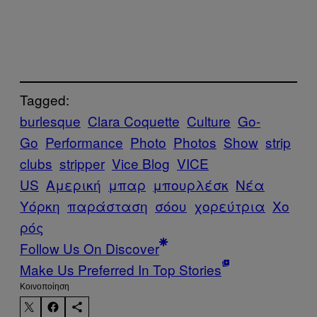
Tagged:
burlesque
Clara Coquette
Culture
Go-
Go
Performance
Photo
Photos
Show
strip
clubs
stripper
Vice Blog
VICE
US
Αμερική
μπαρ
μπουρλέσκ
Νέα
Υόρκη
παράσταση
σόου
χορεύτρια
Χο
ρός
Follow Us On Discover
Make Us Preferred In Top Stories
Kοινοποίηση