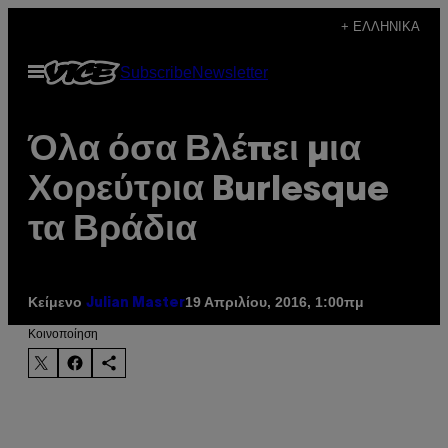
Μετάβαση
+ ΕΛΛΗΝΙΚΆ
στο
Ανοίξτε
Subscribe
Newsletter
περιεχόμενο
το
μενού
Όλα όσα Βλέπει μια
Χορεύτρια Burlesque
τα Βράδια
Κείμενο
19 Απριλίου, 2016, 1:00πμ
Julian Master
Kοινοποίηση