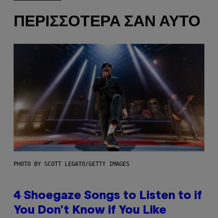
ΠΕΡΙΣΣΌΤΕΡΑ ΣΑΝ ΑΥΤΌ
PHOTO BY SCOTT LEGATO/GETTY IMAGES
4 Shoegaze Songs to Listen to if
You Don’t Know if You Like