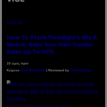
FLESHLIGHT
How To Stack Fleshlight’s Mix &
Match, Build Your Own Combo
Sales Up To 30%
10 ώρες πριν
Κείμενο
| Reviewed by
Sam Watanuki
Ysolt Usigan
(PHOTO BY TIM MOSENFELDER/GETTY IMAGES)