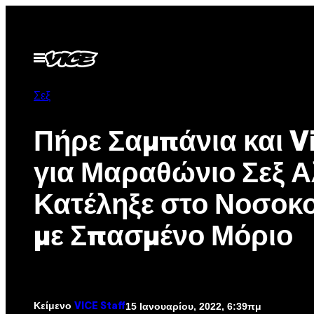
Μετάβαση
στο
περιεχόμενο
Ανοίξτε
το
μενού
Σεξ
Πήρε Σαμπάνια και V
για Μαραθώνιο Σεξ 
Κατέληξε στο Νοσοκ
με Σπασμένο Μόριο
Κείμενο
15 Ιανουαρίου, 2022, 6:39πμ
VICE Staff