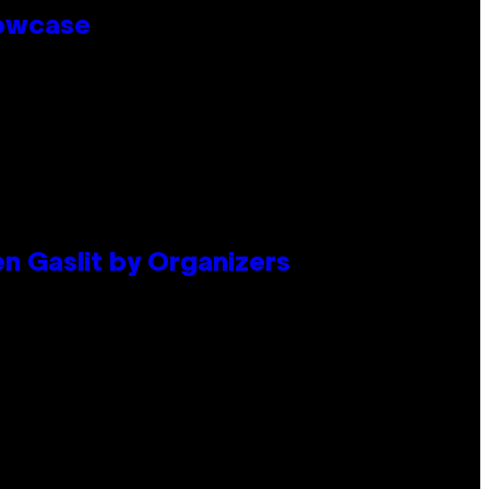
howcase
en Gaslit by Organizers