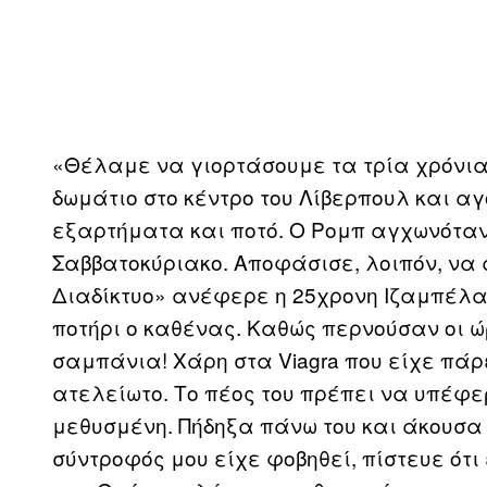
«Θέλαμε να γιορτάσουμε τα τρία χρόνια
δωμάτιο στο κέντρο του Λίβερπουλ και 
εξαρτήματα και ποτό. Ο Ρομπ αγχωνόταν
Σαββατοκύριακο. Αποφάσισε, λοιπόν, να 
Διαδίκτυο» ανέφερε η 25χρονη Ιζαμπέλα
ποτήρι ο καθένας. Καθώς περνούσαν οι 
σαμπάνια! Χάρη στα Viagra που είχε πάρε
ατελείωτο. Το πέος του πρέπει να υπέφε
μεθυσμένη. Πήδηξα πάνω του και άκουσα 
σύντροφός μου είχε φοβηθεί, πίστευε ότι