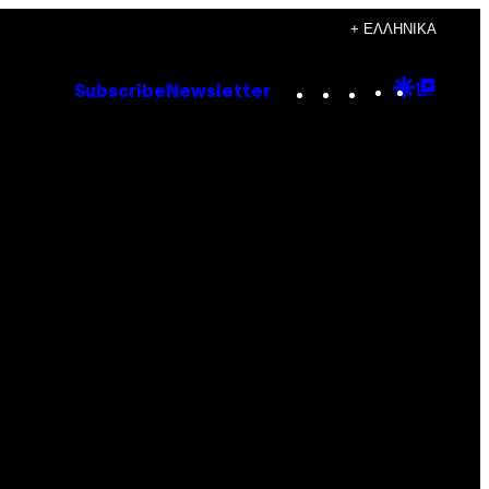
+ ΕΛΛΗΝΙΚΆ
Instagram
TikTok
YouTube
Google
Goog
Subscribe
Newsletter
Discove
Top
Posts