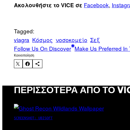
Facebook
,
Instag
Ακολουθήστε το VICE σε
Tagged:
viagra
Κόσμος
νοσοκομείο
Σεξ
Follow Us On Discover
Make Us Preferred In 
Kοινοποίηση
ΠΕΡΙΣΣΌΤΕΡΑ ΑΠΌ ΤΟ VI
SCREENSHOT: UBISOFT