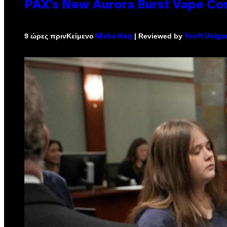
PAX’s New Aurora Burst Vape Co
Κείμενο
| Reviewed by
9 ώρες πριν
Maha Haq
Ysolt Usiga