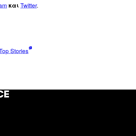
ram
Twitter
.
και
Top Stories
CE