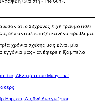
γραψε η ίδια στη «Τhe Sun».
αίωσαν ότι ο 32χρονος είχε τραυματίσει
αρά, δεν αντιμετωπίζει κανένα πρόβλημα.
 τρία χρόνια σχέσης μας είναι μία
τα εγγόνια μας» ανέφερε η Ιζαμπέλα.
ματίας Αθλήτρια του Muay Thai
Χάκερς
ip-Hop, στη Διεθνή Αναγνώριση