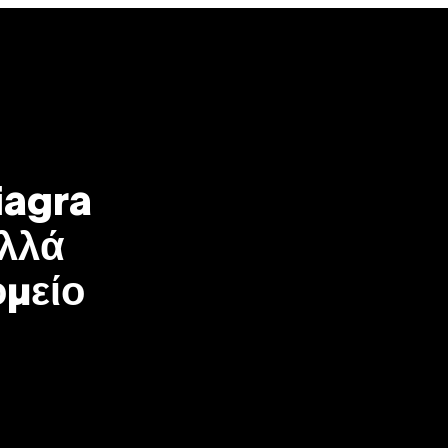
iagra
Αλλά
ομείο