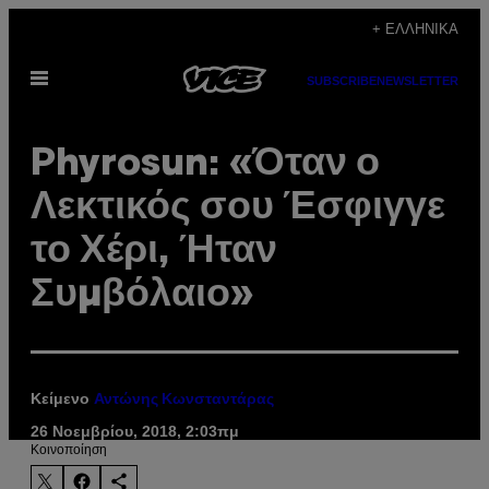
Μετάβαση
+ ΕΛΛΗΝΙΚΆ
στο
Ανοίξτε
περιεχόμενο
SUBSCRIBE
NEWSLETTER
το
μενού
Phyrosun: «Όταν ο
Λεκτικός σου Έσφιγγε
το Χέρι, Ήταν
Συμβόλαιο»
Κείμενο
Αντώνης Κωνσταντάρας
26 Νοεμβρίου, 2018, 2:03πμ
Kοινοποίηση