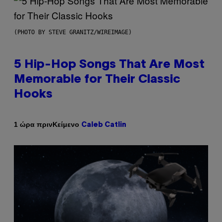
(PHOTO BY STEVE GRANITZ/WIREIMAGE)
5 Hip-Hop Songs That Are Most
Memorable for Their Classic
Hooks
Κείμενο
1 ώρα πριν
Caleb Catlin