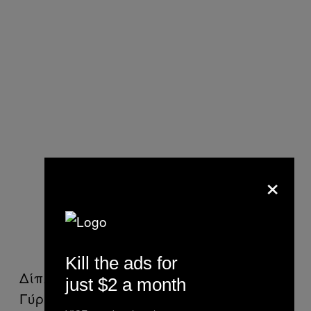
×
Kill the ads for
Δίπλα από το μπαρ παίζει ένας DJ.
just $2 a month
Γύρω του, ο κόσμος χορεύει, αγγίζεται