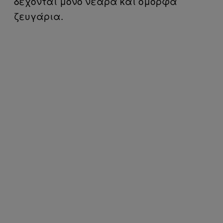
δέχονται μόνο νεαρά και όμορφα
ζευγάρια.