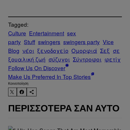
Tagged:
Culture
Entertainment
sex
party
Stuff
swingers
swingers party
Vice
Blog
νέοι
ξενοδοχείο
Ομορφιά
Σεξ
σε
ξουαλική ζωή
σύζυγοι
Σύντροφοι
φετίχ
Follow Us On Discover
Make Us Preferred In Top Stories
Kοινοποίηση
ΠΕΡΙΣΣΌΤΕΡΑ ΣΑΝ ΑΥΤΌ