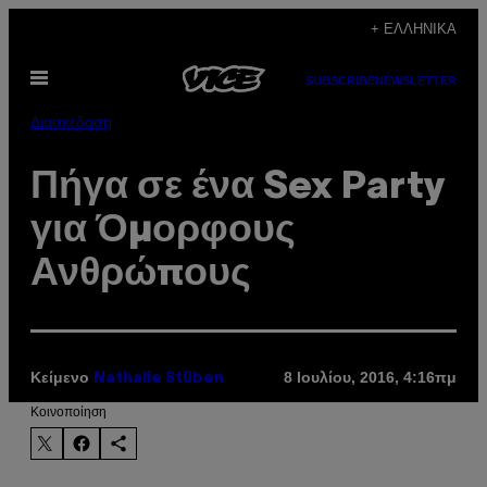
Μετάβαση
+ ΕΛΛΗΝΙΚΆ
στο
Ανοίξτε
περιεχόμενο
SUBSCRIBE
NEWSLETTER
το
μενού
Διασκέδαση
Πήγα σε ένα Sex Party
για Όμορφους
Ανθρώπους
Κείμενο
8 Ιουλίου, 2016, 4:16πμ
Nathalie Stüben
Kοινοποίηση