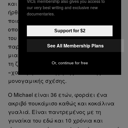
VICE membership also gives you access to
και φιλιέται. Δεν είναι ξεκάθαρο ποιος
our very best writing and exclusive new
ήρθε με ποιον, αλλά όλοι ξέρουν με
documentaries.
ποιους θα φύγουν. Όλα τα άτομα με τα
οποία συζητάω μου μιλούν για την αξία
Support for $2
του γάμου. Είναι κάτι το οποίο
See All Membership Plans
παρατηρώ στα περισσότερα ζευγάρι:
μια κατανόηση που περνάει πέρα από
τη ζήλια, αλλά επιτρέπει μια πιο
Or, continue for free
«χαλαρή» αντίληψη της κλασικής
μονογαμικής σχέσης.
Ο Michael είναι 36 ετών, φοράει ένα
ακριβό πουκάμισο καθώς και κοκάλινα
γυαλιά. Είναι παντρεμένος με τη
γυναίκα του εδώ και 10 χρόνια και