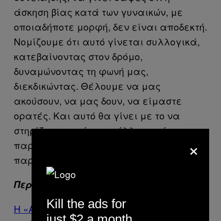
άσκηση βίας κατά των γυναικών, με
οποιαδήποτε μορφή, δεν είναι αποδεκτή.
Νομίζουμε ότι αυτό γίνεται συλλογικά,
κατεβαίνοντας στον δρόμο,
δυναμώνοντας τη φωνή μας,
διεκδικώντας. Θέλουμε να μας
ακούσουν, να μας δουν, να είμαστε
ορατές. Και αυτό θα γίνει με το να
στηρίζουμε η μία την άλλη και όχι
×
παρακαλώντας για κάποιες
παραχωρήσεις», ολοκληρώνει.
Περισσότερα από το VICE
Kill the ads for
Η «Ασθένεια της Αυτοκτονίας» Είναι μια
just $2 a month