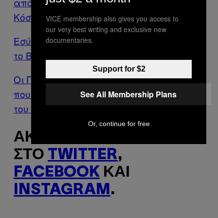
από τις πιο Οδυνηρές Διαταραχές στον
Κόσμο
VICE membership also gives you access to
our very best writing and exclusive new
Εσύ Φοβάσαι να Περπατήσεις Μόνη σου
documentaries.
το Βράδυ στην Αθήνα;
Support for $2
Οι Πυρκαγιές στον Πόλεμο του Κόλπου
που Μετέτρεψαν τις Πετρελαιοπηγές
See All Membership Plans
του Κουβέιτ σε Κόλαση
Or, continue for free
ΑΚΟΛΟΥΘΉΣΤΕ ΤΟ VICE
ΣΤΟ
TWITTER
,
FACEBOOK
ΚΑΙ
INSTAGRAM
.