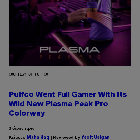
COURTESY OF PUFFCO
Puffco Went Full Gamer With Its
Wild New Plasma Peak Pro
Colorway
3 ώρες πριν
Κείμενο
| Reviewed by
Maha Haq
Ysolt Usigan