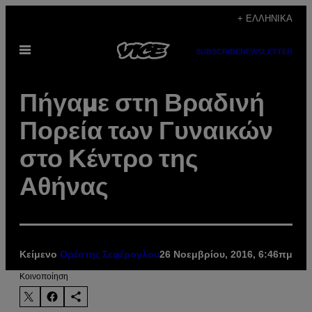
Μετάβαση
+ ΕΛΛΗΝΙΚΆ
στο
Ανοίξτε
περιεχόμενο
SUBSCRIBE
NEWSLETTER
το
μενού
Πήγαμε στη Βραδινή
Πορεία των Γυναικών
στο Κέντρο της
Αθήνας
Κείμενο
26 Νοεμβρίου, 2016, 6:46πμ
Ορέστης Σεφέρογλου
Kοινοποίηση