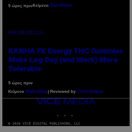
Κείμενο
5 ώρες πριν
Dan Milam
MAHA HAQ FOR VICE
KANHA FX Energy THC Gummies
Make Leg Day (and Work) More
Tolerable
5 ώρες πριν
Κείμενο
| Reviewed by
Maha Haq
Ysolt Usigan
VICE
MEDIA
INSTAGRAM
TIKTOK
YOUTUBE
© 2026 VICE DIGITAL PUBLISHING, LLC