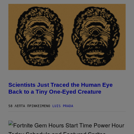
:
P
L
A
Y
S
T
A
T
I
O
N
,
S
T
E
P
A
H
M
O
Scientists Just Traced the Human Eye
T
Back to a Tiny One-Eyed Creature
O
:
C
S
58 ΛΕΠΤΆ ΠΡΙΝ
ΚΕΊΜΕΝΟ
LUIS PRADA
A
I
M
A
G
E