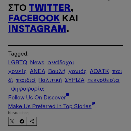
ΣΤΟ
TWITTER
,
FACEBOOK
ΚΑΙ
INSTAGRAM
.
Tagged:
LGBTQ
News
ανάδοχοι
γονείς
ΑΝΕΛ
Βουλή
γονιός
ΛΟΑΤΚ
παι
δί
παιδιά
Πολιτική
ΣΥΡΙΖΑ
τεκνοθεσία
ψηφοφορία
Follow Us On Discover
Make Us Preferred In Top Stories
Kοινοποίηση