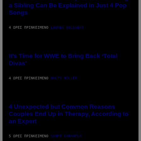
T
HALE/GETTY
a Sibling Can Be Explained in Just 4 Pop
Y
IMAGES)
I
Songs
M
A
G
4 ΏΡΕΣ ΠΡΙΝ
ΚΕΊΜΕΝΟ
LAUREN BOISVERT
E
S
)
PHOTO:
E!
It’s Time for WWE to Bring Back ‘Total
Divas’
4 ΏΡΕΣ ΠΡΙΝ
ΚΕΊΜΕΝΟ
HALEY MILLER
PHOTO:
GCSHUTTER
/
4 Unexpected but Common Reasons
GETTY
Couples End Up in Therapy, According to
IMAGES
an Expert
5 ΏΡΕΣ ΠΡΙΝ
ΚΕΊΜΕΝΟ
SAMMI CARAMELA