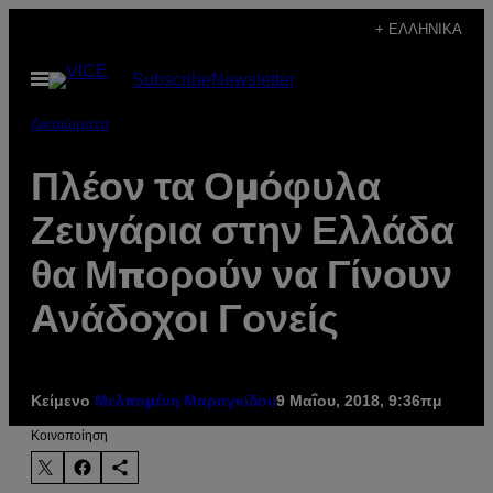
Μετάβαση
+ ΕΛΛΗΝΙΚΆ
στο
Ανοίξτε
Subscribe
Newsletter
περιεχόμενο
το
μενού
Δικαιώματα
Πλέον τα Ομόφυλα
Ζευγάρια στην Ελλάδα
θα Μπορούν να Γίνουν
Ανάδοχοι Γονείς
Κείμενο
9 Μαΐου, 2018, 9:36πμ
Μελπομένη Μαραγκίδου
Kοινοποίηση