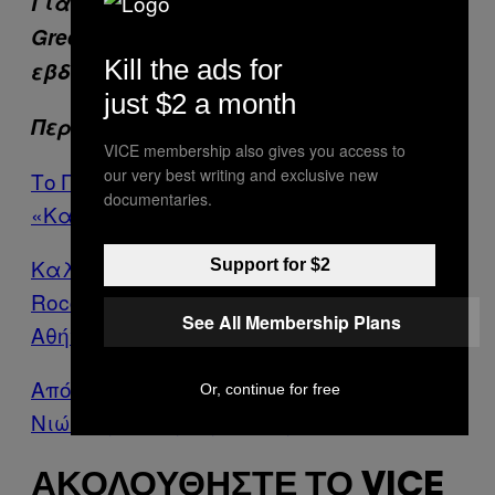
Για τα καλύτερα θέματα του VICE
Greece, γραφτείτε στο
Kill the ads for
εβδομαδιαίο
Newsletter
μας.
just $2 a month
Περισσότερα από το VICE
VICE membership also gives you access to
our very best writing and exclusive new
Το Παράδειγμα της Κρήτης, που
documentaries.
«Καθάρισε» από τη Χρυσή Αυγή
Καλύτερη Ελληνική Πεολειχία και
Support for $2
Rocco Siffredi: Τα Ερωτικά Βραβεία της
See All Membership Plans
Αθήνας
Aπό το 1 Έως το ΑΕΚ, Πόσο Χαρούμενος
Or, continue for free
Νιώθεις Αυτές τις Μέρες;
ΑΚΟΛΟΥΘΉΣΤΕ ΤΟ VICE