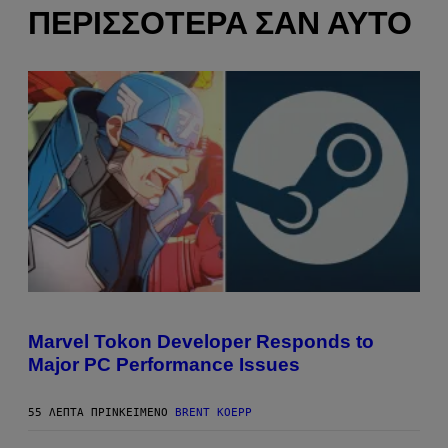
ΠΕΡΙΣΣΌΤΕΡΑ ΣΑΝ ΑΥΤΌ
S
C
R
Marvel Tokon Developer Responds to
E
Major PC Performance Issues
E
N
S
H
55 ΛΕΠΤΆ ΠΡΙΝ
ΚΕΊΜΕΝΟ
BRENT KOEPP
O
T