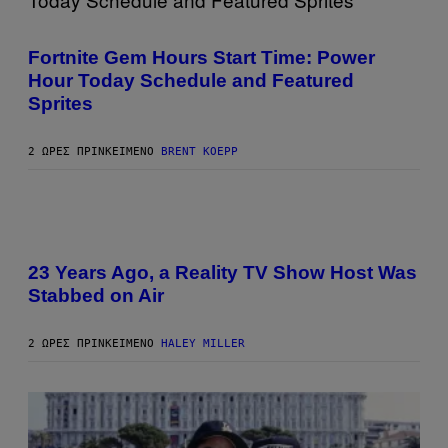
S
S
/
C
G
R
E
Fortnite Gem Hours Start Time: Power
E
T
Hour Today Schedule and Featured
E
T
N
Y
Sprites
S
I
H
M
O
A
2 ΏΡΕΣ ΠΡΙΝ
ΚΕΊΜΕΝΟ
BRENT KOEPP
T
G
:
E
E
S
P
I
C
G
A
23 Years Ago, a Reality TV Show Host Was
M
E
Stabbed on Air
S
2 ΏΡΕΣ ΠΡΙΝ
ΚΕΊΜΕΝΟ
HALEY MILLER