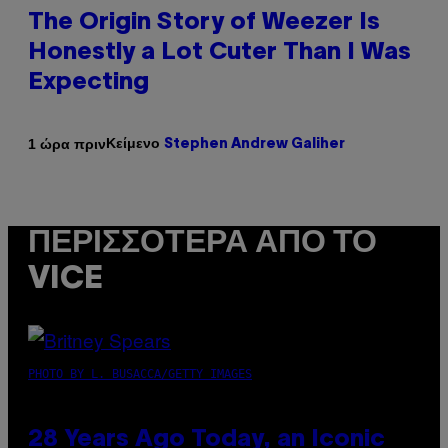
The Origin Story of Weezer Is
Honestly a Lot Cuter Than I Was
Expecting
Κείμενο
1 ώρα πριν
Stephen Andrew Galiher
ΠΕΡΙΣΣΌΤΕΡΑ ΑΠΌ ΤΟ
VICE
PHOTO BY L. BUSACCA/GETTY IMAGES
28 Years Ago Today, an Iconic