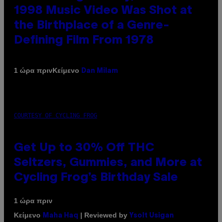
1998 Music Video Was Shot at
the Birthplace of a Genre-
Defining Film From 1978
Κείμενο
1 ώρα πριν
Dan Milam
COURTESY OF CYCLING FROG
Get Up to 30% Off THC
Seltzers, Gummies, and More at
Cycling Frog’s Birthday Sale
1 ώρα πριν
Κείμενο
| Reviewed by
Maha Haq
Ysolt Usigan