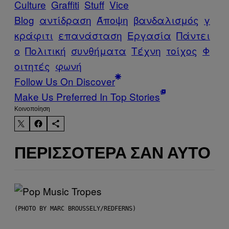
Culture
Graffiti
Stuff
Vice
Blog
αντίδραση
Άποψη
βανδαλισμός
γ
κράφιτι
επανάσταση
Εργασία
Πάντει
ο
Πολιτική
συνθήματα
Τέχνη
τοίχος
Φ
οιτητές
φωνή
Follow Us On Discover
Make Us Preferred In Top Stories
Kοινοποίηση
ΠΕΡΙΣΣΌΤΕΡΑ ΣΑΝ ΑΥΤΌ
(PHOTO BY MARC BROUSSELY/REDFERNS)