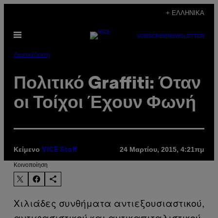
Μετάβαση
+ ΕΛΛΗΝΙΚΆ
στο
Ανοίξτε
περιεχόμενο
SUBSCRIBE
NEWSLETTER
το
μενού
Διασκέδαση
Πολιτικό Graffiti: Όταν
οι Τοίχοι Έχουν Φωνή
Κείμενο
24 Μαρτίου, 2015, 4:21πμ
VICE Staff
Kοινοποίηση
Χιλιάδες συνθήματα αντιεξουσιαστικού,
αντιφασιστικού και αντικαπιταλιστικού