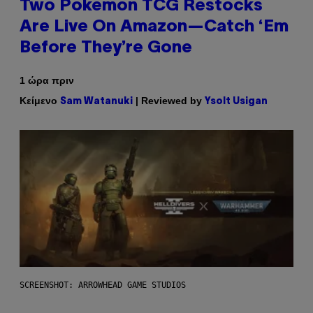
Two Pokemon TCG Restocks
Are Live On Amazon—Catch ‘Em
Before They’re Gone
1 ώρα πριν
Κείμενο
| Reviewed by
Sam Watanuki
Ysolt Usigan
SCREENSHOT: ARROWHEAD GAME STUDIOS