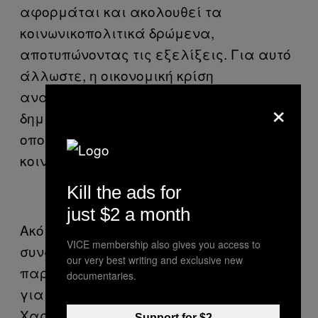
αφορμάται και ακολουθεί τα
κοινωνικοπολιτικά δρώμενα,
αποτυπώνοντας τις εξελίξεις. Για αυτό
άλλωστε, η οικονομική κρίση
αναζωπύρωσε το βάψιμο στους τοίχους,
×
δημιουργώντας ένα καινούριο κύμα, το
οποίο θίγει και εμπνέεται από τα νέα
κοινωνικά προβλήματα που προέκυψαν.
Kill the ads for
just $2 a month
Ακόμη, στους τοίχους μπορεί κανείς να
VICE membership also gives you access to
συναντήσει και εικόνες που
our very best writing and exclusive new
παραπέμπουν σε περιόδους- σταθμούς
documentaries.
για τα πολιτικά δρώμενα της χώρας.
Χαρακτηριστικό παράδειγμα αποτελεί
Support for $2