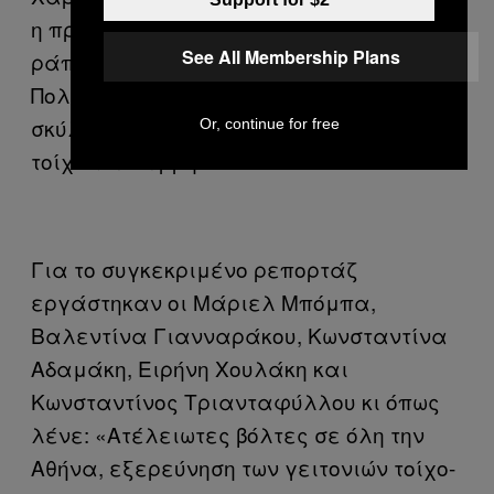
η προσωπογραφία του αντιφασίστα
See All Membership Plans
ράπερ Παύλου Φύσσα, στον τοίχο του
Πολυτεχνείου, αλλά και του διάσημου
σκύλου- διαδηλωτή Λουκάνικου σε έναν
Or, continue for free
τοίχο του Ψυρρή.
Για το συγκεκριμένο ρεπορτάζ
εργάστηκαν οι Μάριελ Μπόμπα,
Βαλεντίνα Γιανναράκου, Κωνσταντίνα
Αδαμάκη, Ειρήνη Χουλάκη και
Κωνσταντίνος Τριανταφύλλου κι όπως
λένε: «Ατέλειωτες βόλτες σε όλη την
Αθήνα, εξερεύνηση των γειτονιών τοίχο-