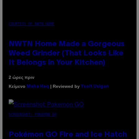
COURTESY OF NWTN HOME
NWTN Home Made a Gorgeous
Weed Grinder (That Looks Like
It Belongs in Your Kitchen)
2 ώρες πριν
Κείμενο
| Reviewed by
Maha Haq
Ysolt Usigan
SCREENSHOT: POKEMON GO
Pokémon GO Fire and Ice Hatch