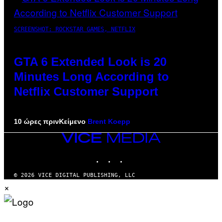
SCREENSHOT: ROCKSTAR GAMES, NETFLIX
GTA 6 Extended Look is 20
Minutes Long According to
Netflix Customer Support
10 ώρες πριν
Κείμενο
Brent Koepp
VICE
MEDIA
INSTAGRAM
TIKTOK
YOUTUBE
© 2026 VICE DIGITAL PUBLISHING, LLC
×