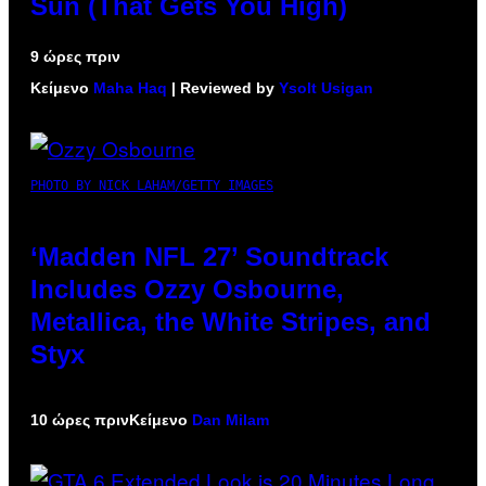
Sun (That Gets You High)
9 ώρες πριν
Κείμενο
Maha Haq
| Reviewed by
Ysolt Usigan
PHOTO BY NICK LAHAM/GETTY IMAGES
‘Madden NFL 27’ Soundtrack
Includes Ozzy Osbourne,
Metallica, the White Stripes, and
Styx
10 ώρες πριν
Κείμενο
Dan Milam