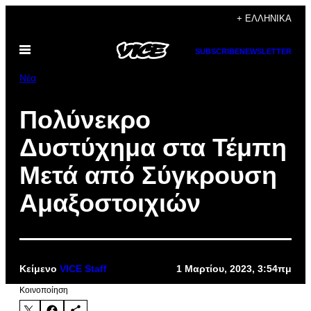
Μετάβαση
+ ΕΛΛΗΝΙΚΆ
στο
Ανοίξτε
περιεχόμενο
SUBSCRIBE
NEWSLETTER
το
μενού
Νέα
Πολύνεκρο
Δυστύχημα στα Τέμπη
Μετά από Σύγκρουση
Αμαξοστοιχιών
Κείμενο
VICE Staff
1 Μαρτίου, 2023, 3:54πμ
Kοινοποίηση