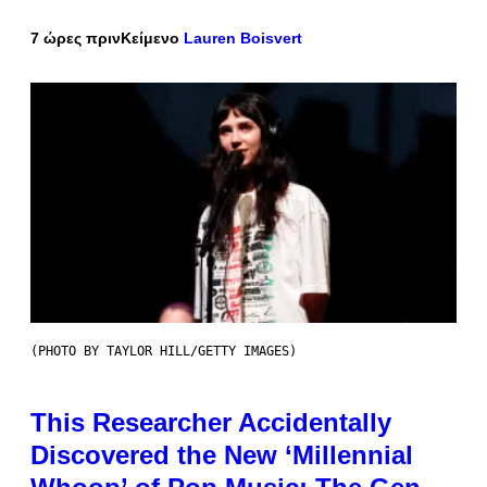
7 ώρες πριν
Κείμενο
Lauren Boisvert
(PHOTO BY TAYLOR HILL/GETTY IMAGES)
This Researcher Accidentally
Discovered the New ‘Millennial