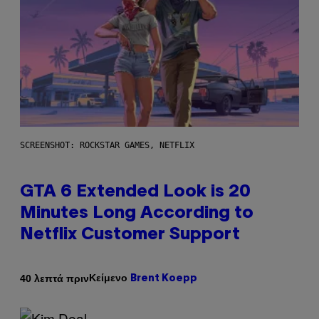
SCREENSHOT: ROCKSTAR GAMES, NETFLIX
GTA 6 Extended Look is 20
Minutes Long According to
Netflix Customer Support
Κείμενο
40 λεπτά πριν
Brent Koepp