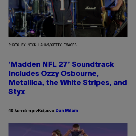
PHOTO BY NICK LAHAM/GETTY IMAGES
‘Madden NFL 27’ Soundtrack
Includes Ozzy Osbourne,
Metallica, the White Stripes, and
Styx
Κείμενο
40 λεπτά πριν
Dan Milam