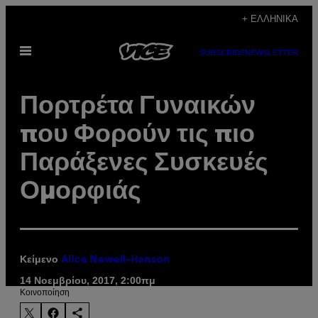
Μετάβαση
+ ΕΛΛΗΝΙΚΆ
στο
Ανοίξτε
περιεχόμενο
SUBSCRIBE
NEWSLETTER
το
μενού
Πορτρέτα Γυναικών
που Φορούν τις πιο
Παράξενες Συσκευές
Ομορφιάς
Κείμενο
Alice Newell-Hanson
14 Νοεμβρίου, 2017, 2:00πμ
Kοινοποίηση