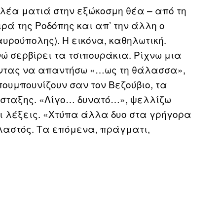
λέα ματιά στην εξώκοσμη θέα – από τη
ρά της Ροδόπης και απ’ την άλλη ο
υρούπολης). Η εικόνα, καθηλωτική.
νώ σερβίρει τα τσιπουράκια. Ρίχνω μια
οντας να απαντήσω «…ως τη θάλασσα»,
πουμπουνίζουν σαν τον Βεζούβιο, τα
όσταξης. «Λίγο… δυνατό…», ψελλίζω
 λέξεις. «Χτύπα άλλα δυο στα γρήγορα
λαστός. Τα επόμενα, πράγματι,