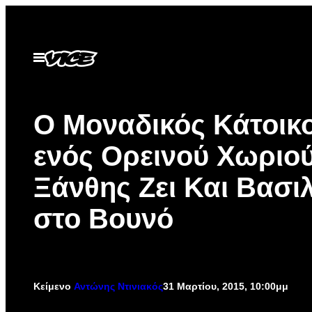
Μετάβαση
στο
περιεχόμενο
Ανοίξτε
το
μενού
Ο Μοναδικός Κάτοικ
ενός Ορεινού Χωριού
Ξάνθης Ζει Και Βασιλ
στο Βουνό
Κείμενο
Αντώνης Ντινιακός
31 Μαρτίου, 2015, 10:00μμ