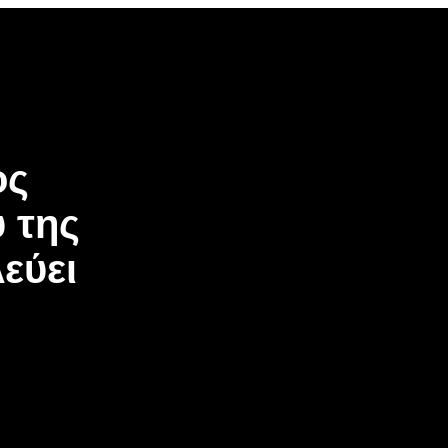
ος
 της
εύει