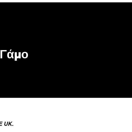
be
gle
oogle
cover
op
osts
 Γάμο
E UK.