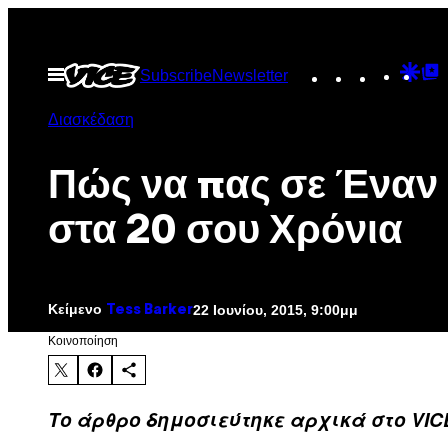
Μετάβαση
στο
Instagram
TikTok
YouTu
Goo
G
Ανοίξτε
Subscribe
Newsletter
περιεχόμενο
το
Dis
T
μενού
Διασκέδαση
P
Πώς να πας σε Έναν
στα 20 σου Χρόνια
Κείμενο
22 Ιουνίου, 2015, 9:00μμ
Tess Barker
Kοινοποίηση
Το άρθρο δημοσιεύτηκε αρχικά στο VIC