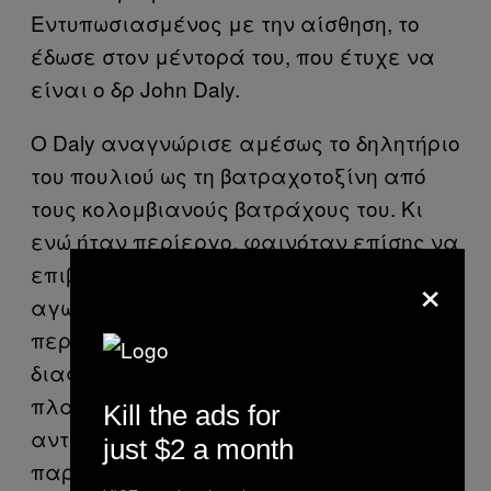
Εντυπωσιασμένος με την αίσθηση, το
έδωσε στον μέντορά του, που έτυχε να
είναι ο δρ John Daly.
Ο Daly αναγνώρισε αμέσως το δηλητήριο
του πουλιού ως τη βατραχοτοξίνη από
τους κολομβιανούς βατράχους του. Κι
ενώ ήταν περίεργο, φαινόταν επίσης να
επιβεβαιώνει μια θεωρία που
×
αγωνιζόταν να αποδείξει χρόνια. Ήταν
περίεργο που βρέθηκαν δύο εντελώς
διαφορετικά είδη από περιοχές του
πλανήτη που βρίσκονταν σχεδόν στους
Kill the ads for
αντίποδες η μια της άλλης να
just $2 a month
παράγουν την ίδια τοξίνη, αλλά ίσως