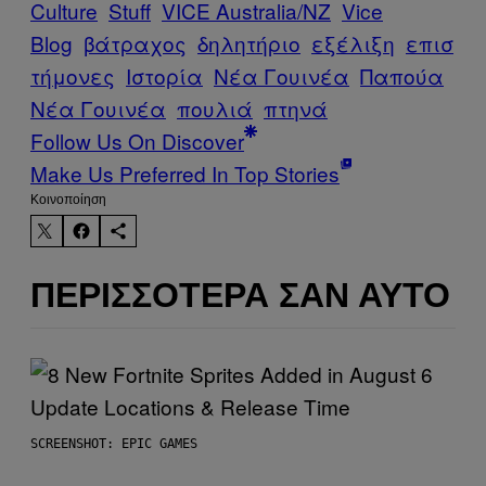
Culture
Stuff
VICE Australia/NZ
Vice
Blog
βάτραχος
δηλητήριο
εξέλιξη
επισ
τήμονες
Ιστορία
Νέα Γουινέα
Παπούα
Νέα Γουινέα
πουλιά
πτηνά
Follow Us On Discover
Make Us Preferred In Top Stories
Kοινοποίηση
ΠΕΡΙΣΣΌΤΕΡΑ ΣΑΝ ΑΥΤΌ
SCREENSHOT: EPIC GAMES