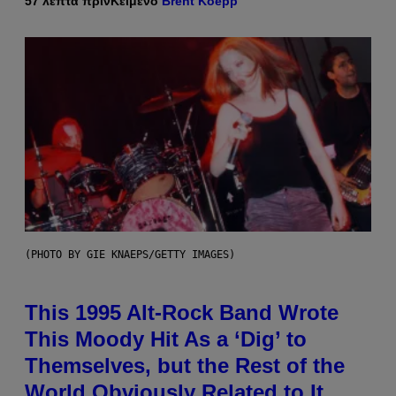
57 λεπτά πριν
Κείμενο
Brent Koepp
(PHOTO BY GIE KNAEPS/GETTY IMAGES)
This 1995 Alt-Rock Band Wrote
This Moody Hit As a ‘Dig’ to
Themselves, but the Rest of the
World Obviously Related to It