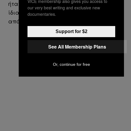
VICE membership also gives you access to
ήταν πιθανό εάν δεν την παρήγαγαν τα
our very best writing and exclusive new
ίδια. Ίσως και τα δύο είδη τη δανείζονταν
documentaries.
από κάπου αλλού.
Support for $2
See All Membership Plans
Or, continue for free