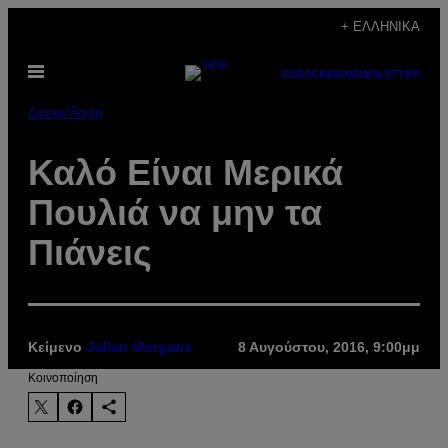
Μετάβαση
+ ΕΛΛΗΝΙΚΆ
στο
Ανοίξτε
περιεχόμενο
SUBSCRIBE
NEWSLETTER
το
μενού
Διασκέδαση
Καλό Eίναι Μερικά
Πουλιά να μην τα
Πιάνεις
Κείμενο
Julian Morgans
8 Αυγούστου, 2016, 9:00μμ
Kοινοποίηση